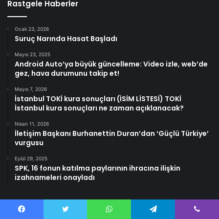
Rastgele Haberler
Ocak 23, 2026
Suruç Narında Hasat Başladı
Mayıs 23, 2025
Android Auto’ya büyük güncelleme: Video izle, web’de
gez, hava durumunu takip et!
Mayıs 7, 2026
İstanbul TOKİ kura sonuçları (İSİM LİSTESİ) TOKİ
İstanbul kura sonuçları ne zaman açıklanacak?
Nisan 11, 2026
İletişim Başkanı Burhanettin Duran’dan ‘Güçlü Türkiye’
vurgusu
Eylül 29, 2025
SPK, 16 fonun katılma paylarının ihracına ilişkin
izahnameleri onayladı
Facebook
Twitter
WhatsApp
Telegram
Viber