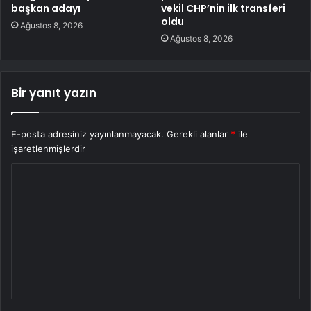
başkan adayı
vekil CHP’nin ilk transferi
oldu
Ağustos 8, 2026
Ağustos 8, 2026
Bir yanıt yazın
E-posta adresiniz yayınlanmayacak.
Gerekli alanlar
*
ile
işaretlenmişlerdir
Y
o
r
u
m
*