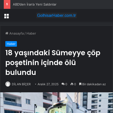
ABD’den İran’a Yeni Saldırılar
Menü
Anasayfa
/
Haber
Haber
18 yaşındaki Sümeyye çöp
poşetinin içinde ölü
bulundu
DİLAN BİÇER
Aralık 27, 2025
0
0
Bir dakikadan az