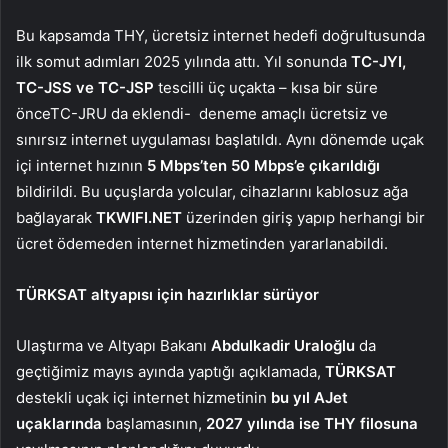
Bu kapsamda THY, ücretsiz internet hedefi doğrultusunda
ilk somut adımları 2025 yılında attı. Yıl sonunda
TC-JYI,
TC-JSS ve TC-JSP
tescilli üç uçakta – kısa bir süre
önceTC-JRU da eklendi- deneme amaçlı ücretsiz ve
sınırsız internet uygulaması başlatıldı. Aynı dönemde uçak
içi internet hızının
5 Mbps’ten 50 Mbps’e çıkarıldığı
bildirildi. Bu uçuşlarda yolcular, cihazlarını kablosuz ağa
bağlayarak
TKWIFI.NET
üzerinden giriş yapıp herhangi bir
ücret ödemeden internet hizmetinden yararlanabildi.
TÜRKSAT altyapısı için hazırlıklar sürüyor
Ulaştırma ve Altyapı Bakanı
Abdulkadir Uraloğlu
da
geçtiğimiz mayıs ayında yaptığı açıklamada,
TÜRKSAT
destekli uçak içi internet hizmetinin
bu yıl AJet
uçaklarında
başlamasının,
2027 yılında ise THY filosuna