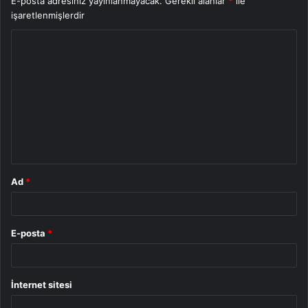
E-posta adresiniz yayınlanmayacak.
Gerekli alanlar
*
ile
işaretlenmişlerdir
Y
o
r
u
m
*
Ad
*
E-posta
*
İnternet sitesi