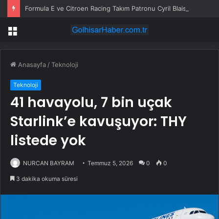
Formula E ve Citroen Racing Takım Patronu Cyril Blais Hayatını Kaybetti
Menü
Anasayfa
/
Teknoloji
Teknoloji
41 havayolu, 7 bin uçak
Starlink’e kavuşuyor: THY
listede yok
NURCAN BAYRAM
Temmuz 5, 2026
0
0
3 dakika okuma süresi