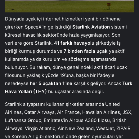
Dünyada uçak içi internet hizmetleri yeni bir döneme
girerken SpaceX’in geliştirdiği
Starlink Aviation
sistemi
küresel havacılık sektöründe hızla yaygınlaşıyor. Son
verilere göre Starlink,
41 farklı havayolu
şirketiyle iş
birliği kurmuş durumda ve
7 binden fazla uçak
ya aktif
kullanımda ya da kurulum ve sözleşme aşamasında
bulunuyor. Bu rakam, dünya genelindeki aktif ticari uçak
filosunun yaklaşık yüzde 19’una, başka bir ifadeyle
neredeyse
her 5 uçaktan 1’ine
karşılık geliyor. Ancak
Türk
Hava Yolları (THY)
bu uçaklar arasında değil.
Starlink altyapısını kullanan şirketler arasında United
Airlines, Qatar Airways, Air France, Hawaiian Airlines, JSX,
Lufthansa Group, Emirates’in Airbus A380 filosu, British
Airways, Virgin Atlantic, Air New Zealand, WestJet, ZIPAIR
ve Korean Air gibi sektörün önde gelen oyuncuları yer