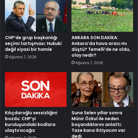
CHP’de grup başkanlığı
ANKARA SON DAKİKA:
seçimi tartışması: Hukuki
Ankara’da hava aracı mı
değil siyasi bir hamle
düştü? Temelli’de ne oldu,
olay nedir?
Ağustos 7, 2026
Ağustos 7, 2026
Kılıçdaroğlu sessizliğini
Suna Selen yıllar sonra
bozdu: CHP’yi
Münir Özkul ile neden
kuruluşundaki kodlara
boşandıklarını anlattı:
ulaştıracağız
Taze kana ihtiyacım var
dedi
Ağustos 7, 2026