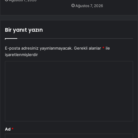
Ağustos 7, 2026
Bir yanıt yazın
E-posta adresiniz yayınlanmayacak.
Gerekli alanlar
*
ile
işaretlenmişlerdir
Y
o
r
u
m
*
Ad
*