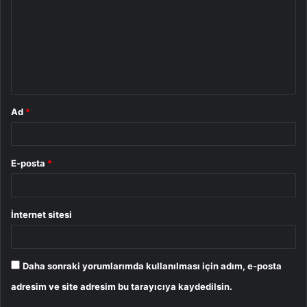
r
u
m
*
Ad
*
E-posta
*
İnternet sitesi
Daha sonraki yorumlarımda kullanılması için adım, e-posta
adresim ve site adresim bu tarayıcıya kaydedilsin.