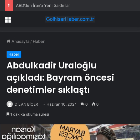
ABD’den İran’a Yeni Saldırılar
Menü
Anasayfa
/
Haber
Haber
Abdulkadir Uraloğlu
açıkladı: Bayram öncesi
denetimler sıklaştı
DİLAN BİÇER
Haziran 10, 2024
0
0
1 dakika okuma süresi