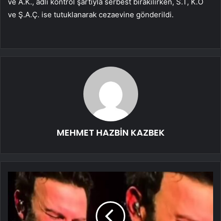
ve A.K., adli kontrol şartıyla serbest bırakılırken, S.T, K.Ö
ve Ş.A.Ç. ise tutuklanarak cezaevine gönderildi.
MEHMET HAZBİN KAZBEK