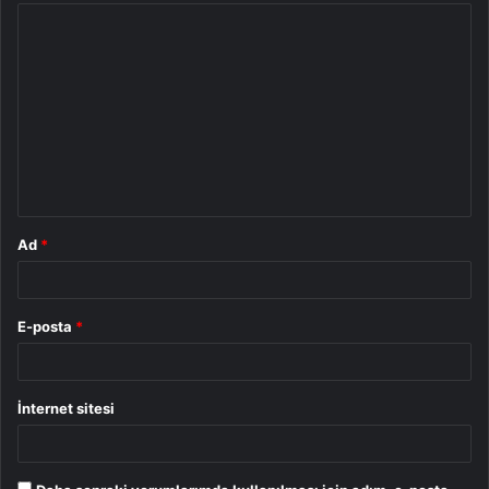
Y
o
r
u
m
*
Ad
*
E-posta
*
İnternet sitesi