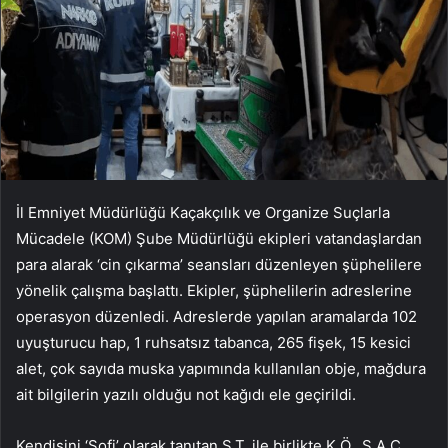
İl Emniyet Müdürlüğü Kaçakçılık ve Organize Suçlarla
Mücadele (KOM) Şube Müdürlüğü ekipleri vatandaşlardan
para alarak ‘cin çıkarma’ seansları düzenleyen şüphelilere
yönelik çalışma başlattı. Ekipler, şüphelilerin adreslerine
operasyon düzenledi. Adreslerde yapılan aramalarda 102
uyuşturucu hap, 1 ruhsatsız tabanca, 265 fişek, 15 kesici
alet, çok sayıda muska yapımında kullanılan obje, mağdura
ait bilgilerin yazılı olduğu not kağıdı ele geçirildi.
Kendisini ‘Sofi’ olarak tanıtan S.T. ile birlikte K.Ö., Ş.A.Ç.,