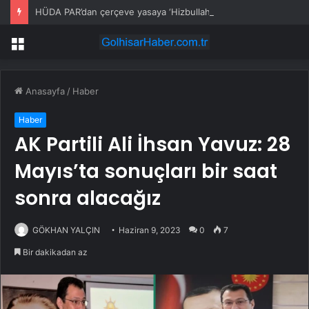
HÜDA PAR’dan çerçeve yasaya ‘Hizbullah’ önerisi
Menü
Anasayfa
/
Haber
Haber
AK Partili Ali İhsan Yavuz: 28
Mayıs’ta sonuçları bir saat
sonra alacağız
GÖKHAN YALÇIN
Haziran 9, 2023
0
7
Bir dakikadan az