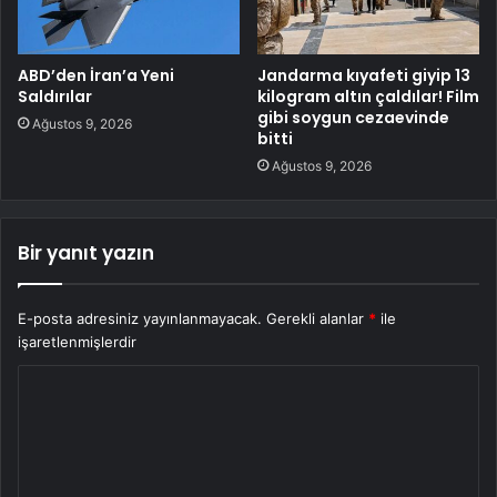
ABD’den İran’a Yeni
Jandarma kıyafeti giyip 13
Saldırılar
kilogram altın çaldılar! Film
gibi soygun cezaevinde
Ağustos 9, 2026
bitti
Ağustos 9, 2026
Bir yanıt yazın
E-posta adresiniz yayınlanmayacak.
Gerekli alanlar
*
ile
işaretlenmişlerdir
Y
o
r
u