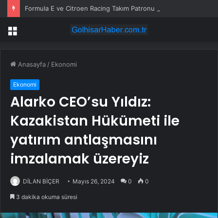
Formula E ve Citroen Racing Takım Patronu Cyril Blais Hayatını Kaybetti
Menü
Anasayfa
/
Ekonomi
Ekonomi
Alarko CEO’su Yıldız:
Kazakistan Hükümeti ile
yatırım antlaşmasını
imzalamak üzereyiz
DİLAN BİÇER
Mayıs 26, 2024
0
0
3 dakika okuma süresi