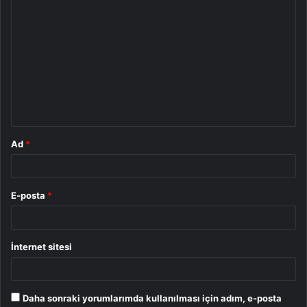
Y
o
r
u
m
*
Ad
*
E-posta
*
İnternet sitesi
Daha sonraki yorumlarımda kullanılması için adım, e-posta