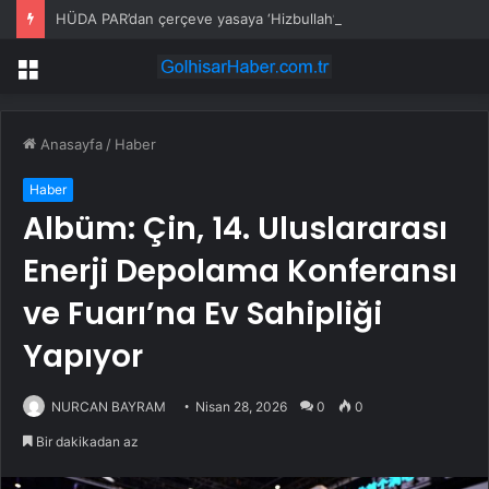
HÜDA PAR’dan çerçeve yasaya ‘Hizbullah’ önerisi
Menü
Anasayfa
/
Haber
Haber
Albüm: Çin, 14. Uluslararası
Enerji Depolama Konferansı
ve Fuarı’na Ev Sahipliği
Yapıyor
NURCAN BAYRAM
Nisan 28, 2026
0
0
Bir dakikadan az