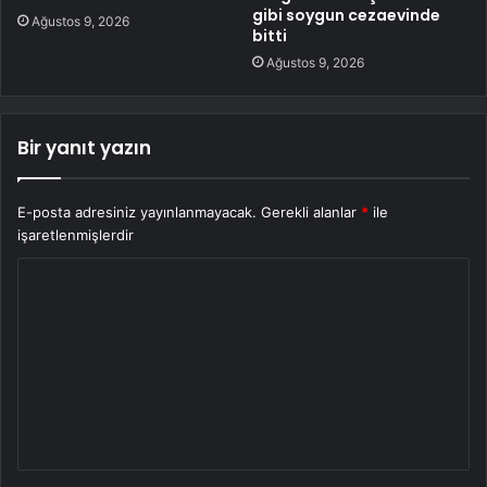
gibi soygun cezaevinde
Ağustos 9, 2026
bitti
Ağustos 9, 2026
Bir yanıt yazın
E-posta adresiniz yayınlanmayacak.
Gerekli alanlar
*
ile
işaretlenmişlerdir
Y
o
r
u
m
*