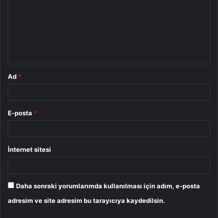
r
u
m
*
Ad
*
E-posta
*
İnternet sitesi
Daha sonraki yorumlarımda kullanılması için adım, e-posta
adresim ve site adresim bu tarayıcıya kaydedilsin.