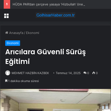
HÜDA PAR’dan çerçeve yasaya ‘Hizbullah’ önerisi
Menü
Anasayfa
/
Ekonomi
Ekonomi
Arıcılara Güvenli Sürüş
Eğitimi
MEHMET HAZBİN KAZBEK
Temmuz 14, 2025
0
0
1 dakika okuma süresi