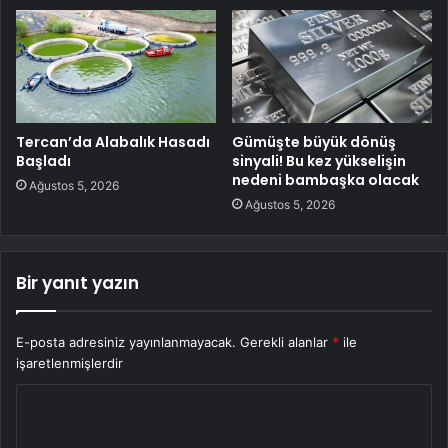
Tercan’da Alabalık Hasadı
Gümüşte büyük dönüş
Başladı
sinyali! Bu kez yükselişin
nedeni bambaşka olacak
Ağustos 5, 2026
Ağustos 5, 2026
Bir yanıt yazın
E-posta adresiniz yayınlanmayacak.
Gerekli alanlar
*
ile
işaretlenmişlerdir
Y
o