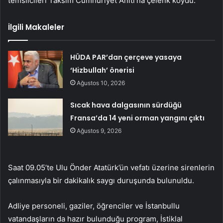
temsilcileri Taksim Cumhuriyet Anıtı’na çelenk koydu.
İlgili Makaleler
HÜDA PAR’dan çerçeve yasaya
‘Hizbullah’ önerisi
Ağustos 10, 2026
Sıcak hava dalgasının sürdüğü
Fransa’da 14 yeni orman yangını çıktı
Ağustos 9, 2026
Saat 09.05’te Ulu Önder Atatürk’ün vefatı üzerine sirenlerin
çalınmasıyla bir dakikalık saygı duruşunda bulunuldu.
Adliye personeli, gaziler, öğrenciler ve İstanbullu
vatandaşların da hazır bulunduğu program, İstiklal