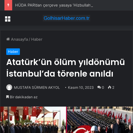
HÜDA PAR’dan çerçeve yasaya ‘Hizbullah’ önerisi
Menü
Anasayfa
/
Haber
Haber
Atatürk’ün ölüm yıldönümü
İstanbul’da törenle anıldı
MUSTAFA SÜRMEN AKYOL
Kasım 10, 2023
0
2
Bir dakikadan az