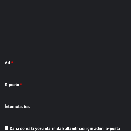
Y
o
r
u
m
*
Ad
*
E-posta
*
İnternet sitesi
Daha sonraki yorumlarımda kullanılması için adım, e-posta