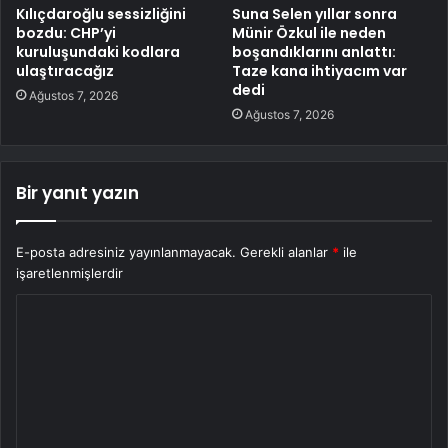
Kılıçdaroğlu sessizliğini
Suna Selen yıllar sonra
bozdu: CHP’yi
Münir Özkul ile neden
kuruluşundaki kodlara
boşandıklarını anlattı:
ulaştıracağız
Taze kana ihtiyacım var
dedi
Ağustos 7, 2026
Ağustos 7, 2026
Bir yanıt yazın
E-posta adresiniz yayınlanmayacak.
Gerekli alanlar
*
ile
işaretlenmişlerdir
Y
o
r
u
m