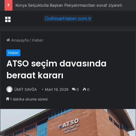
Konya Selçuklu’da Başkan Pekyatırmacı’dan esnaf ziyareti
Menü
Anasayfa
/
Haber
Haber
ATSO seçim davasında
beraat kararı
ÜMİT SAVĞA
Mart 19, 2026
0
0
1 dakika okuma süresi