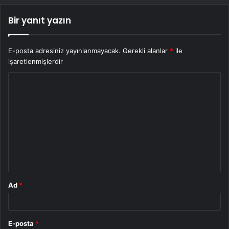
Bir yanıt yazın
E-posta adresiniz yayınlanmayacak.
Gerekli alanlar
*
ile
işaretlenmişlerdir
Y
o
r
u
m
*
Ad
*
E-posta
*