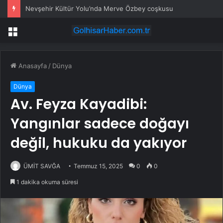
Nevşehir Kültür Yolu’nda Merve Özbey coşkusu
Menü
Anasayfa
/
Dünya
Dünya
Av. Feyza Kayadibi:
Yangınlar sadece doğayı
değil, hukuku da yakıyor
ÜMİT SAVĞA
Temmuz 15, 2025
0
0
1 dakika okuma süresi