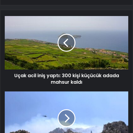
Uçak acil iniş yaptı: 300 kişi küçücük adada
mahsur kaldı