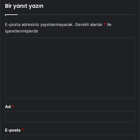
Bir yanıt yazın
E-posta adresiniz yayınlanmayacak.
Gerekli alanlar
*
ile
işaretlenmişlerdir
Y
o
r
u
m
*
Ad
*
E-posta
*