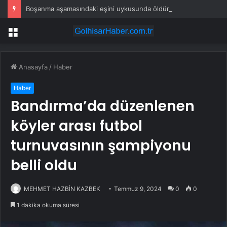
Boşanma aşamasındaki eşini uykusunda öldürdü
Menü
Anasayfa
/
Haber
Haber
Bandırma’da düzenlenen
köyler arası futbol
turnuvasının şampiyonu
belli oldu
MEHMET HAZBİN KAZBEK
Temmuz 9, 2024
0
0
1 dakika okuma süresi