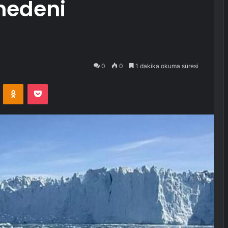
nedeni
0
0
1 dakika okuma süresi
VKontakte
Odnoklassniki
Pocket