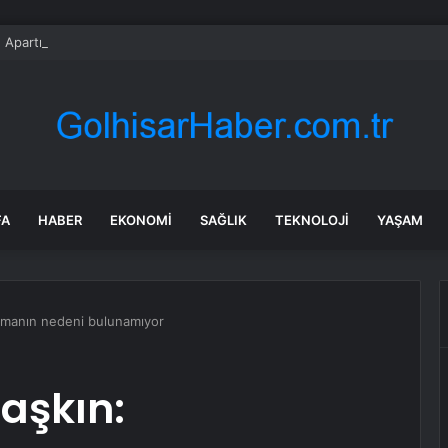
 Apartman Yangını
FA
HABER
EKONOMI
SAĞLIK
TEKNOLOJI
YAŞAM
şlamanın nedeni bulunamıyor
şaşkın: