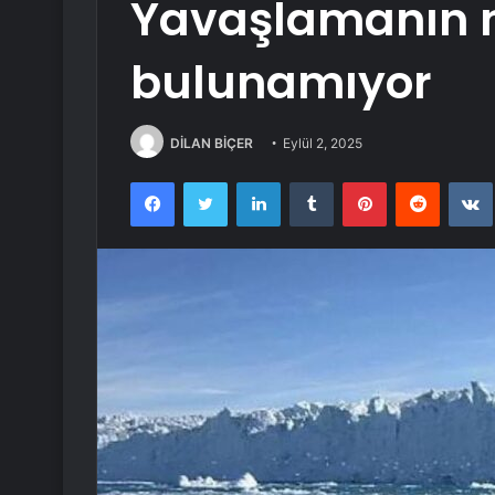
Yavaşlamanın 
bulunamıyor
DİLAN BİÇER
Eylül 2, 2025
Facebook
Twitter
LinkedIn
Tumblr
Pinterest
Reddit