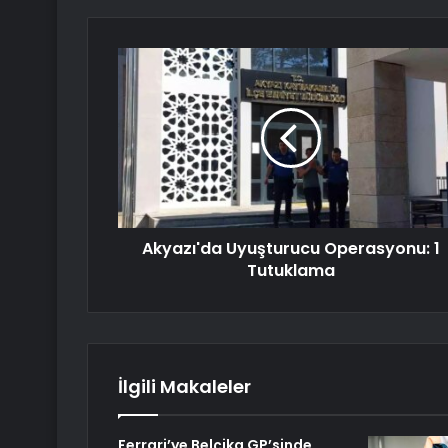
Akyazı'da Uyuşturucu Operasyonu: 1
Tutuklama
İlgili Makaleler
Ferrari’ye Belçika GP’sinde