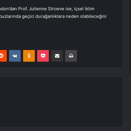
don’dan Prof. Julienne Stroeve ise, içsel iklim
 buzlarında geçici durağanlıklara neden olabileceğini
erest
Reddit
VKontakte
Odnoklassniki
Pocket
E-Posta ile paylaş
Yazdır