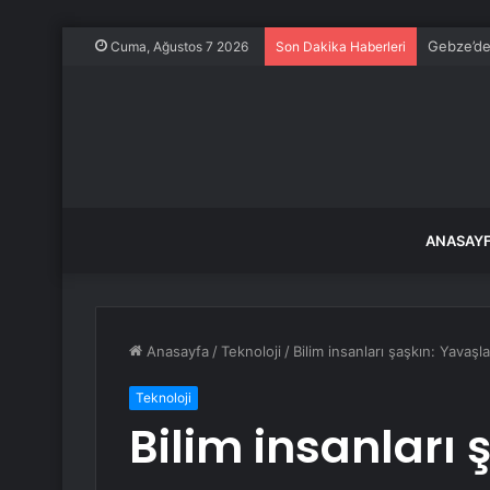
Gebze’de
Cuma, Ağustos 7 2026
Son Dakika Haberleri
ANASAY
Anasayfa
/
Teknoloji
/
Bilim insanları şaşkın: Yava
Teknoloji
Bilim insanları 