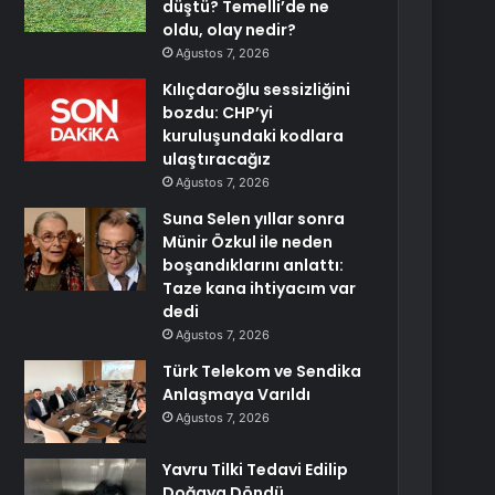
düştü? Temelli’de ne
oldu, olay nedir?
Ağustos 7, 2026
Kılıçdaroğlu sessizliğini
bozdu: CHP’yi
kuruluşundaki kodlara
ulaştıracağız
Ağustos 7, 2026
Suna Selen yıllar sonra
Münir Özkul ile neden
boşandıklarını anlattı:
Taze kana ihtiyacım var
dedi
Ağustos 7, 2026
Türk Telekom ve Sendika
Anlaşmaya Varıldı
Ağustos 7, 2026
Yavru Tilki Tedavi Edilip
Doğaya Döndü