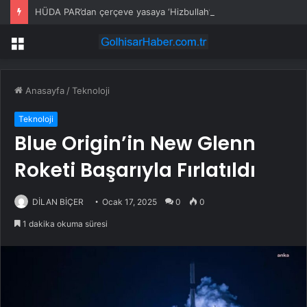
HÜDA PAR’dan çerçeve yasaya ‘Hizbullah’ önerisi
Menü
Anasayfa
/
Teknoloji
Teknoloji
Blue Origin’in New Glenn
Roketi Başarıyla Fırlatıldı
DİLAN BİÇER
Ocak 17, 2025
0
0
1 dakika okuma süresi