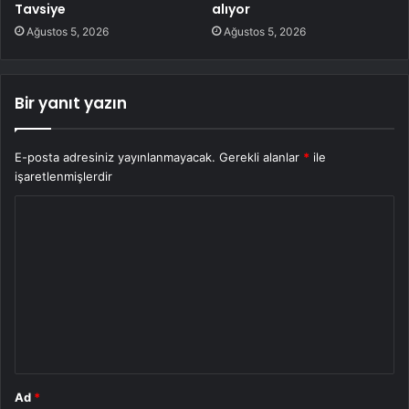
Tavsiye
alıyor
Ağustos 5, 2026
Ağustos 5, 2026
Bir yanıt yazın
E-posta adresiniz yayınlanmayacak.
Gerekli alanlar
*
ile
işaretlenmişlerdir
Y
o
r
u
m
*
Ad
*