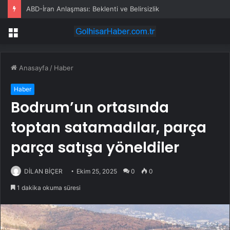
ABD-İran Anlaşması: Beklenti ve Belirsizlik
Menü
Anasayfa
/
Haber
Haber
Bodrum’un ortasında
toptan satamadılar, parça
parça satışa yöneldiler
DİLAN BİÇER
Ekim 25, 2025
0
0
1 dakika okuma süresi