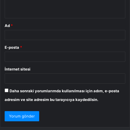
m
*
Ad
*
E-posta
*
İnternet sitesi
Daha sonraki yorumlarımda kullanılması için adım, e-posta
adresim ve site adresim bu tarayıcıya kaydedilsin.