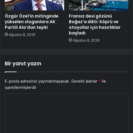
Özgür Özel’in mitinginde
Fransız devi gözünü
yükselen sloganlara AK
Boğaz’a dikti: Köprü ve
Partili Ala’dan tepki
otoyollar için hazırlıklar
başladı
Ağustos 8, 2026
Ağustos 8, 2026
Bir yanıt yazın
E-posta adresiniz yayınlanmayacak.
Gerekli alanlar
*
ile
işaretlenmişlerdir
Y
o
r
u