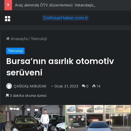
Araç alımında ÖTV düzenlemesi: Vatandaşlar bayilere akın etti
Menü
Anasayfa
/
Teknoloji
Teknoloji
Bursa’nın asırlık otomotiv
serüveni
ÇAĞDAŞ AKBUDAK
Ocak 31, 2023
0
14
3 dakika okuma süresi