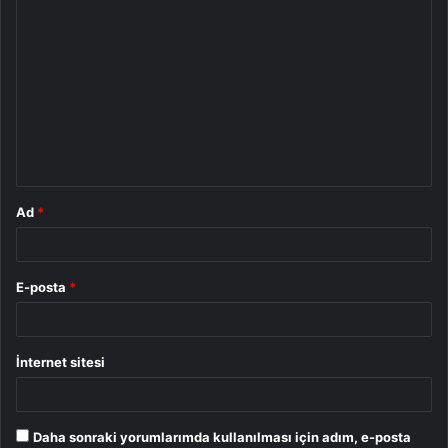
Y
o
r
u
m
*
Ad
*
E-posta
*
İnternet sitesi
Daha sonraki yorumlarımda kullanılması için adım, e-posta