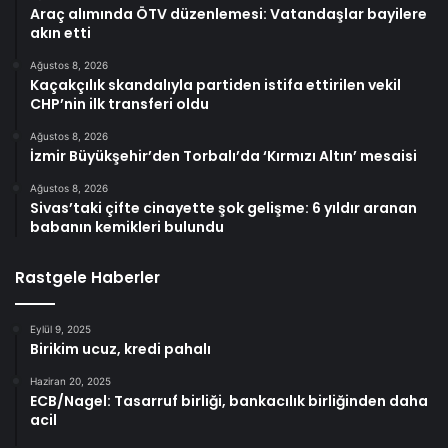
Araç alımında ÖTV düzenlemesi: Vatandaşlar bayilere
akın etti
Ağustos 8, 2026
Kaçakçılık skandalıyla partiden istifa ettirilen vekil
CHP’nin ilk transferi oldu
Ağustos 8, 2026
İzmir Büyükşehir’den Torbalı’da ‘Kırmızı Altın’ mesaisi
Ağustos 8, 2026
Sivas’taki çifte cinayette şok gelişme: 6 yıldır aranan
babanın kemikleri bulundu
Rastgele Haberler
Eylül 9, 2025
Birikim ucuz, kredi pahalı
Haziran 20, 2025
ECB/Nagel: Tasarruf birliği, bankacılık birliğinden daha
acil