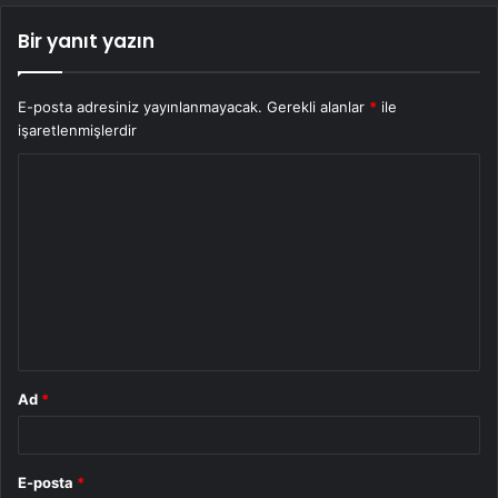
Bir yanıt yazın
E-posta adresiniz yayınlanmayacak.
Gerekli alanlar
*
ile
işaretlenmişlerdir
Y
o
r
u
m
*
Ad
*
E-posta
*