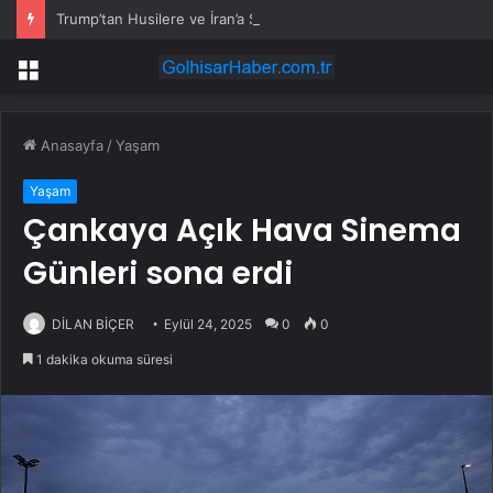
Trump’tan Husilere ve İran’a Sert Uyarı: Saldırı Tekrarlanırsa Askeri Müdahale Kapıda
Menü
Anasayfa
/
Yaşam
Yaşam
Çankaya Açık Hava Sinema
Günleri sona erdi
DİLAN BİÇER
Eylül 24, 2025
0
0
1 dakika okuma süresi