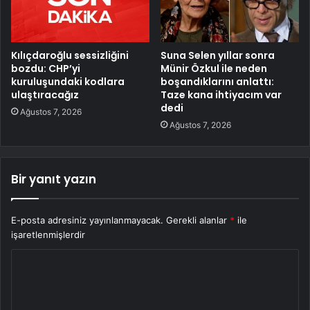
Kılıçdaroğlu sessizliğini
Suna Selen yıllar sonra
bozdu: CHP’yi
Münir Özkul ile neden
kuruluşundaki kodlara
boşandıklarını anlattı:
ulaştıracağız
Taze kana ihtiyacım var
dedi
Ağustos 7, 2026
Ağustos 7, 2026
Bir yanıt yazın
E-posta adresiniz yayınlanmayacak.
Gerekli alanlar
*
ile
işaretlenmişlerdir
Y
o
r