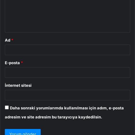
u
m
*
Ad
*
E-posta
*
İnternet sitesi
Daha sonraki yorumlarımda kullanılması için adım, e-posta
adresim ve site adresim bu tarayıcıya kaydedilsin.