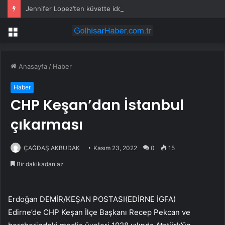
Jennifer Lopez’ten küvette iddialı doğum günü kutlaması
Menü
Anasayfa
/
Haber
Haber
CHP Keşan’dan İstanbul
çıkarması
ÇAĞDAŞ AKBUDAK
Kasım 23, 2022
0
15
Bir dakikadan az
Erdoğan DEMİR/KEŞAN POSTASI(EDİRNE İGFA)
Edirne’de CHP Keşan İlçe Başkanı Recep Pekcan ve