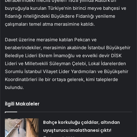
beraberindeki meclis üyeleri 1928 yılında Atatürk’ün
buyruğuyla kurulan Türkiye’nin birinci meyve bahçesi ve
fidanlığı niteliğindeki Büyükdere Fidanlığı yenileme
çalışmaları temel atma merasimine katıldı.
Davet üzerine merasime katılan Pekcan ve
beraberindekiler, merasimin akabinde İstanbul Büyükşehir
Belediye Lideri Ekrem İmamoğlu ve evvelki devir DİSK
Lideri ve Milletvekili Süleyman Çelebi, Lokal İdarelerden
Sorumlu İstanbul Vilayet Lider Yardımcıları ve Büyükşehir
Koordinatörleri ile bir ortaya gelerek, kimi taleplerde
bulundu.
İlgili Makaleler
Bahçe korkuluğu çaldılar, altından
uyuşturucu imalathanesi çıktı!