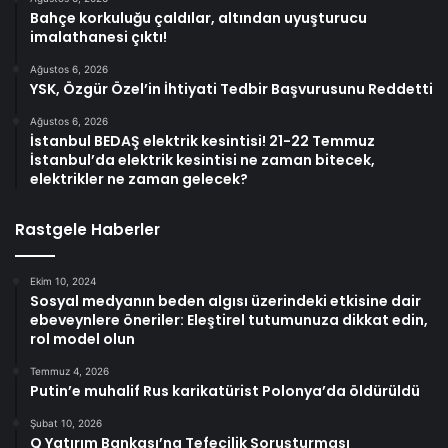
Bahçe korkuluğu çaldılar, altından uyuşturucu
imalathanesi çıktı!
Ağustos 6, 2026
YSK, Özgür Özel’in İhtiyati Tedbir Başvurusunu Reddetti
Ağustos 6, 2026
İstanbul BEDAŞ elektrik kesintisi! 21-22 Temmuz
İstanbul’da elektrik kesintisi ne zaman bitecek,
elektrikler ne zaman gelecek?
Rastgele Haberler
Ekim 10, 2024
Sosyal medyanın beden algısı üzerindeki etkisine dair
ebeveynlere öneriler: Eleştirel tutumunuza dikkat edin,
rol model olun
Temmuz 4, 2026
Putin’e muhalif Rus karikatürist Polonya’da öldürüldü
Şubat 10, 2026
Q Yatırım Bankası’na Tefecilik Soruşturması