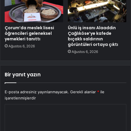
Çorum’da meslek lisesi
Ünlü iş insanı Alaaddin
öğrencileri geleneksel
Çağlıköse’ye kafede
yemekleri tanıttı
bıçaklı saldırının
görüntüleri ortaya çıktı
Ağustos 6, 2026
Ağustos 6, 2026
Bir yanıt yazın
E-posta adresiniz yayınlanmayacak.
Gerekli alanlar
*
ile
işaretlenmişlerdir
Y
o
r