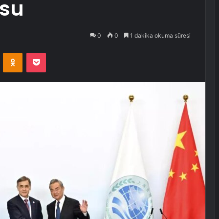
usu
0
0
1 dakika okuma süresi
VKontakte
Odnoklassniki
Pocket