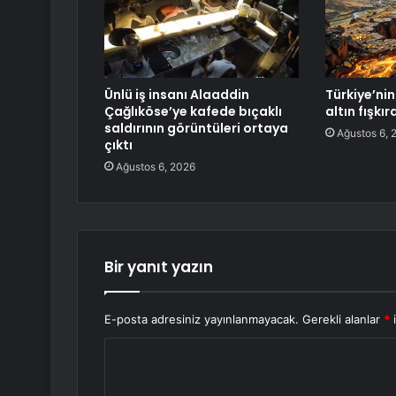
Ünlü iş insanı Alaaddin
Türkiye’nin 
Çağlıköse’ye kafede bıçaklı
altın fışkı
saldırının görüntüleri ortaya
Ağustos 6, 
çıktı
Ağustos 6, 2026
Bir yanıt yazın
E-posta adresiniz yayınlanmayacak.
Gerekli alanlar
*
i
Y
o