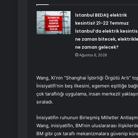
İstanbul BEDAŞ elektrik
kesintisi! 21-22 Temmuz
İstanbul’da elektrik kesintis
ne zaman bitecek, elektrikl
ne zaman gelecek?
Ağustos 6, 2026
Wang, Xi’nin “Shanghai İşbirliği Örgütü Artı” 
İnisiyatifi’nin beş ilkesini, egemen eşitliğe ba
çok taraflılığı uygulama, insan merkezli yakl
sıraladı.
İnisiyatifin ruhunun Birleşmiş Milletler Antla
Wang, inisiyatifin, BM’nin uluslararası ilişkiler
BM gibi çok taraflı mekanizmalara güvenip kür