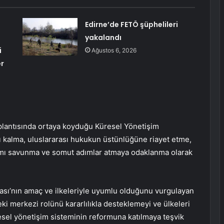
Edirne’de FETÖ şüphelileri
yakalandı
i
Ağustos 6, 2026
er
toplantısında ortaya koyduğu Küresel Yönetişim
ğlı kalma, uluslararası hukukun üstünlüğüne riayet etme,
aşımı savunma ve somut adımlar atmaya odaklanma olarak
şması’nın amaç ve ilkeleriyle uyumlu olduğunu vurgulayan
deki merkezi rolünü kararlılıkla desteklemeyi ve ülkeleri
esel yönetişim sisteminin reformuna katılmaya teşvik