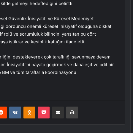
kilde gelmeyi hedeflediğini belirtti.
resel Güvenlik İnisiyatifi ve Küresel Medeniyet
rdiği dördüncü önemli küresel inisiyatif olduğuna dikkat
if rolü ve sorumluluk bilincini yansıtan bu dört
a istikrar ve kesinlik kattığını ifade etti.
rliğini destekleyerek çok taraflılığı savunmaya devam
 İnisiyatifi’ni hayata geçirmek ve daha eşit ve adil bir
e BM ve tüm taraflarla koordinasyonu
erest
Reddit
VKontakte
Odnoklassniki
Pocket
E-Posta ile paylaş
Yazdır