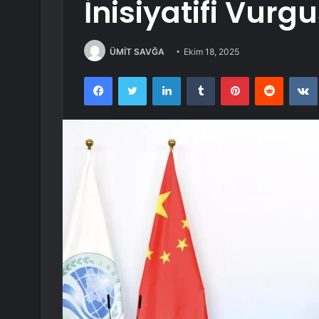
İnisiyatifi Vurg
ÜMİT SAVĞA
Ekim 18, 2025
Facebook
Twitter
LinkedIn
Tumblr
Pinterest
Reddit