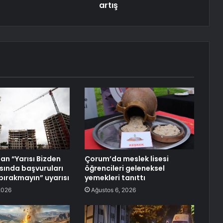
artış
n “Yarısı Bizden
Çorum’da meslek lisesi
ında başvuruları
öğrencileri geleneksel
 bırakmayın” uyarısı
yemekleri tanıttı
2026
Ağustos 6, 2026