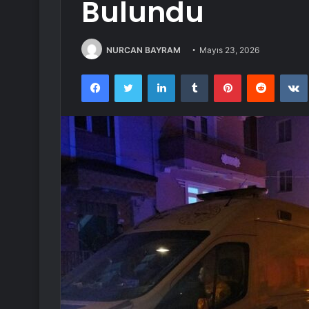
Bulundu
NURCAN BAYRAM
Mayıs 23, 2026
Facebook
Twitter
LinkedIn
Tumblr
Pinterest
Reddit