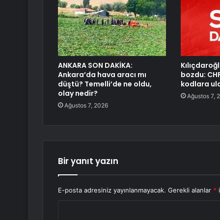
ANKARA SON DAKİKA:
Kılıçdaroğl
Ankara’da hava aracı mı
bozdu: CHP
düştü? Temelli’de ne oldu,
kodlara ul
olay nedir?
Ağustos 7, 
Ağustos 7, 2026
Bir yanıt yazın
E-posta adresiniz yayınlanmayacak.
Gerekli alanlar
*
i
Y