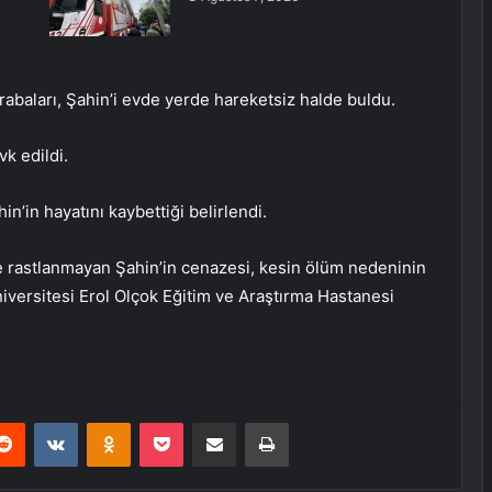
abaları, Şahin’i evde yerde hareketsiz halde buldu.
vk edildi.
n’in hayatını kaybettiği belirlendi.
e rastlanmayan Şahin’in cenazesi, kesin ölüm nedeninin
niversitesi Erol Olçok Eğitim ve Araştırma Hastanesi
erest
Reddit
VKontakte
Odnoklassniki
Pocket
E-Posta ile paylaş
Yazdır