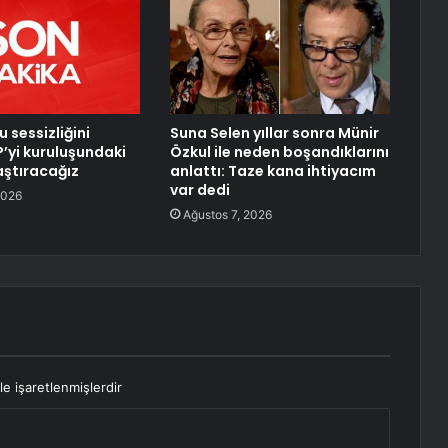
u sessizliğini
Suna Selen yıllar sonra Münir
’yi kuruluşundaki
Özkul ile neden boşandıklarını
aştıracağız
anlattı: Taze kana ihtiyacım
var dedi
2026
Ağustos 7, 2026
le işaretlenmişlerdir