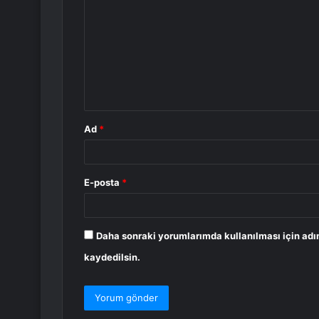
o
r
u
m
*
Ad
*
E-posta
*
Daha sonraki yorumlarımda kullanılması için adı
kaydedilsin.