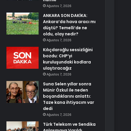
Ağustos 7, 2026
ANKARA SON DAKİKA:
Ankara’da hava aracı mı
düştü? Temelli’de ne
oldu, olay nedir?
Ağustos 7, 2026
Kılıçdaroğlu sessizliğini
bozdu: CHP’yi
kuruluşundaki kodlara
ulaştıracağız
Ağustos 7, 2026
Suna Selen yıllar sonra
Münir Özkul ile neden
boşandıklarını anlattı:
Taze kana ihtiyacım var
dedi
Ağustos 7, 2026
Türk Telekom ve Sendika
Anlaşmaya Varıldı