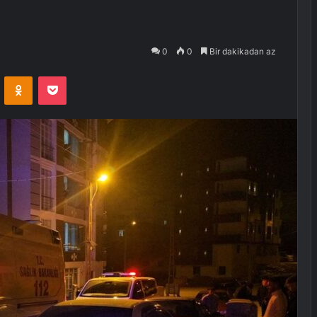
0
0
Bir dakikadan az
VKontakte
Odnoklassniki
Pocket