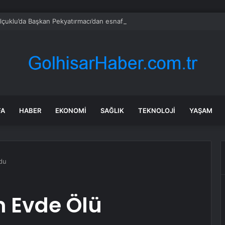
çuklu’da Başkan Pekyatırmacı’dan esnaf ziyareti
FA
HABER
EKONOMI
SAĞLIK
TEKNOLOJI
YAŞAM
du
 Evde Ölü