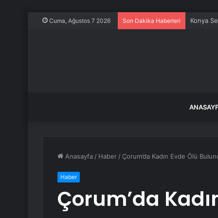
Konya Sel
Cuma, Ağustos 7 2026
Son Dakika Haberleri
ANASAY
Anasayfa
/
Haber
/
Çorum’da Kadın Evde Ölü Bulun
Haber
Çorum’da Kadın