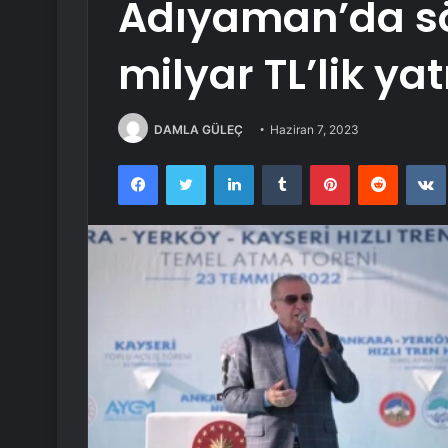
Adıyaman’da söy
milyar TL’lik yat
DAMLA GÜLEÇ
Haziran 7, 2023
Facebook
Twitter
LinkedIn
Tumblr
Pinterest
Reddit