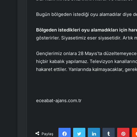
Bugün bölgeden istediği oyu alamadılar diye 
Bölgeden istedikleri oyu alamadıkları için ha
gösterirler. Siyasetimiz eser siyasetidir. Artık 
Gençlerimiz onlara 28 Mayıs’ta düzeltemeyecekl
hiçbir kabalık yapılamaz. Televizyon kanalları
hakaret ettiler. Yanlarında kalmayacaklar, gerekl
eceabat-ajans.com.tr
Facebook
Twitter
LinkedIn
Tumblr
Pint
Paylaş