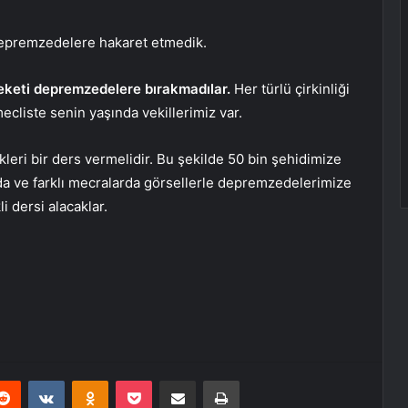
depremzedelere hakaret etmedik.
reketi depremzedelere bırakmadılar.
Her türlü çirkinliği
mecliste senin yaşında vekillerimiz var.
eri bir ders vermelidir. Bu şekilde 50 bin şehidimize
nda ve farklı mecralarda görsellerle depremzedelerimize
i dersi alacaklar.
erest
Reddit
VKontakte
Odnoklassniki
Pocket
E-Posta ile paylaş
Yazdır