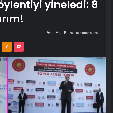
lentiyi yineledi: 8
ırım!
0
9
1 dakika okuma süresi
VKontakte
Odnoklassniki
Pocket