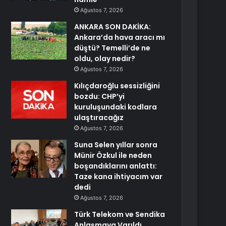
Ağustos 7, 2026
ANKARA SON DAKİKA:
Ankara’da hava aracı mı
düştü? Temelli’de ne
oldu, olay nedir?
Ağustos 7, 2026
Kılıçdaroğlu sessizliğini
bozdu: CHP’yi
kuruluşundaki kodlara
ulaştıracağız
Ağustos 7, 2026
Suna Selen yıllar sonra
Münir Özkul ile neden
boşandıklarını anlattı:
Taze kana ihtiyacım var
dedi
Ağustos 7, 2026
Türk Telekom ve Sendika
Anlaşmaya Varıldı