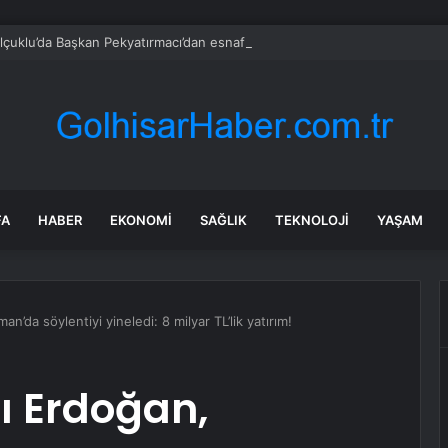
çuklu’da Başkan Pekyatırmacı’dan esnaf ziyareti
FA
HABER
EKONOMI
SAĞLIK
TEKNOLOJI
YAŞAM
da söylentiyi yineledi: 8 milyar TL’lik yatırım!
 Erdoğan,