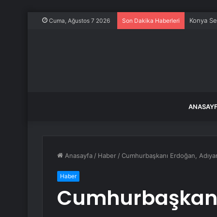
Konya Sel
Cuma, Ağustos 7 2026
Son Dakika Haberleri
ANASAY
Anasayfa
/
Haber
/
Cumhurbaşkanı Erdoğan, Adıyaman’
Haber
Cumhurbaşkanı