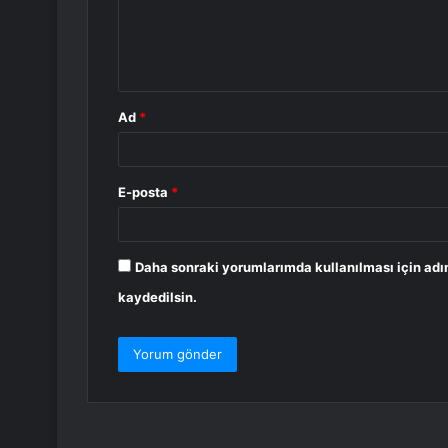
u
m
*
Ad
*
E-posta
*
Daha sonraki yorumlarımda kullanılması için adı
kaydedilsin.