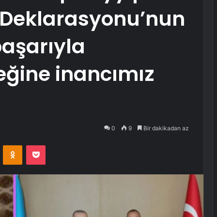
 Deklarasyonu’nun
aşarıyla
ceğine inancımız
0
9
Bir dakikadan az
VKontakte
Odnoklassniki
Pocket