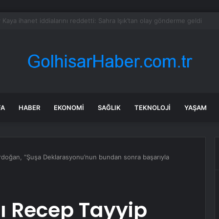
iş insanı Alaaddin Çağlıköse’ye kafede bıçaklı saldırının görüntüleri ortaya
FA
HABER
EKONOMI
SAĞLIK
TEKNOLOJI
YAŞAM
doğan, “Şuşa Deklarasyonu’nun bundan sonra başarıyla
 Recep Tayyip