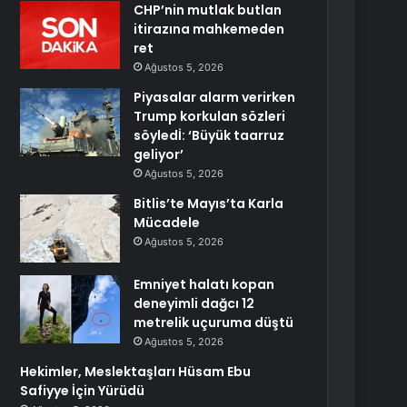
CHP’nin mutlak butlan
itirazına mahkemeden
ret
Ağustos 5, 2026
Piyasalar alarm verirken
Trump korkulan sözleri
söyledİ: ‘Büyük taarruz
geliyor’
Ağustos 5, 2026
Bitlis’te Mayıs’ta Karla
Mücadele
Ağustos 5, 2026
Emniyet halatı kopan
deneyimli dağcı 12
metrelik uçuruma düştü
Ağustos 5, 2026
Hekimler, Meslektaşları Hüsam Ebu
Safiyye İçin Yürüdü