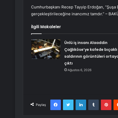
Cumhurbaşkanı Recep Tayyip Erdoğan, “Şuşa D
gerçekleştirileceğine inancımız tamdır.” – BAK
İlgili Makaleler
Ünlü iş insanı Alaaddin
Çağlıköse’ye kafede bıçaklı
saldırının görüntüleri ortay
çıktı
Ağustos 6, 2026
Facebook
Twitter
LinkedIn
Tumblr
Pint
Paylaş