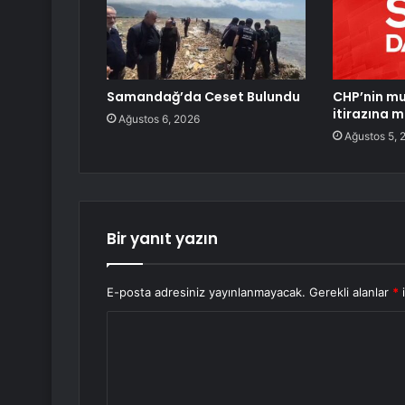
Samandağ’da Ceset Bulundu
CHP’nin mu
itirazına 
Ağustos 6, 2026
Ağustos 5, 
Bir yanıt yazın
E-posta adresiniz yayınlanmayacak.
Gerekli alanlar
*
i
Y
o
r