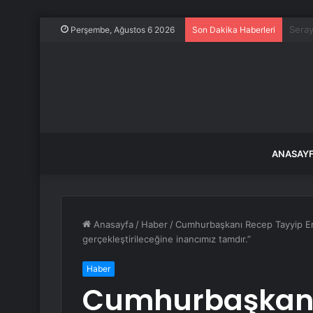
Ünlü 
Perşembe, Ağustos 6 2026
Son Dakika Haberleri
ANASAY
Anasayfa
/
Haber
/
Cumhurbaşkanı Recep Tayyip Er
gerçekleştirileceğine inancımız tamdır.”
Haber
Cumhurbaşkanı