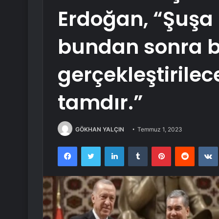
Erdoğan, “Şuşa
bundan sonra b
gerçekleştirile
tamdır.”
GÖKHAN YALÇIN
Temmuz 1, 2023
Facebook
Twitter
LinkedIn
Tumblr
Pinterest
Reddit