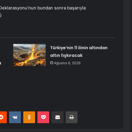
eklarasyonu’nun bundan sonra başarıyla
Ü
Türkiye’nin 11 ilinin altından
altın fışkıracak
a
Ağustos 6, 2026
erest
Reddit
VKontakte
Odnoklassniki
Pocket
E-Posta ile paylaş
Yazdır