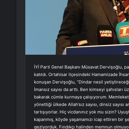
İYİ Parti Genel Başkanı Müsavat Dervişoğlu, pa
katıldı. Ortahisar ilçesindeki Hamamizade İh
konuşan Dervişoğlu, “Dindar nesil yetiştireceğiz d
İmansız sayısı da arttı. Ben kimseyi şahısları ü
bakarak cümle kurmaya çalışıyorum. Memleket e
yönettiği ülkede Allah’sız sayısı, dinsiz sayısı 
tartışıyorlar. Hiç vicdanınız yok mu sizin? Uyu
kapanmış, köyde yaşamamızı icap ettiren bir şe
geziyorduk. Fındıkçı halinden memnun olmuyor