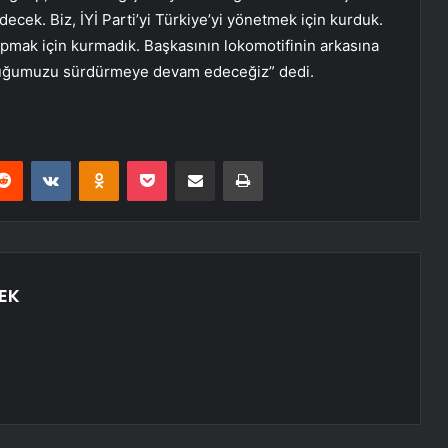
ecek. Biz, İYİ Parti’yi Türkiye’yi yönetmek için kurduk.
r yapmak için kurmadık. Başkasının lokomotifinin arkasına
uluğumuzu sürdürmeye devam edeceğiz” dedi.
erest
Reddit
VKontakte
Odnoklassniki
Pocket
E-Posta ile paylaş
Yazdır
EK