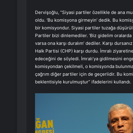
Dervişoğlu, “Siyasi partiler özellikle de ana m
oldu. ‘Bu komisyona girmeyin’ dedik. Bu komis
bir komisyondur. Siyasi partiler tuzağa düşürü
Partiler bizi dinlemediler. ‘Biz gidelim oralard
varsa ona karşı duralım’ dediler. Karşı dursan
Halk Partisi (CHP) karşı durdu. İmralı ziyare
edeceğini de söyledi. İmralı’ya gidilmesini en
komisyondan çekilmeli, o komisyonda bulunmama
çağrım diğer partiler için de geçerlidir. Bu ko
beklentisiyle kurulmuştur” ifadelerini kullandı.