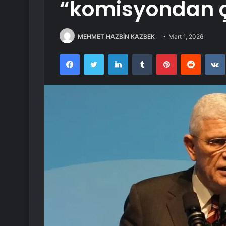
“komisyondan çe
MEHMET HAZBİN KAZBEK
Mart 1, 2026
Facebook
Twitter
LinkedIn
Tumblr
Pinterest
Reddit