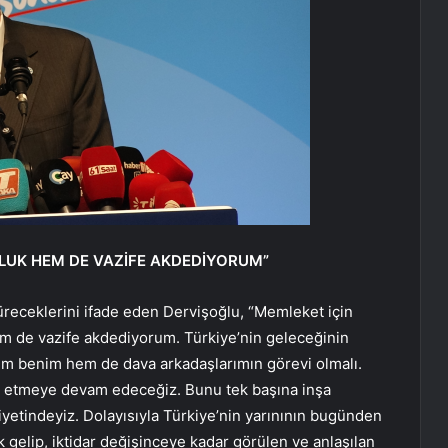
LUK HEM DE VAZİFE AKDEDİYORUM”
receklerini ifade eden Dervişoğlu, “Memleket için
m de vazife akdediyorum. Türkiye’nin geleceğinin
em benim hem de dava arkadaşlarımın görevi olmalı.
 etmeye devam edeceğiz. Bunu tek başına inşa
tindeyiz. Dolayısıyla Türkiye’nin yarınının bugünden
gelip, iktidar değişinceye kadar görülen ve anlaşılan