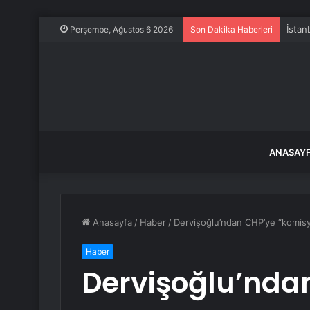
Perşembe, Ağustos 6 2026
Son Dakika Haberleri
ANASAY
Anasayfa
/
Haber
/
Dervişoğlu’ndan CHP’ye “komisyo
Haber
Dervişoğlu’nda