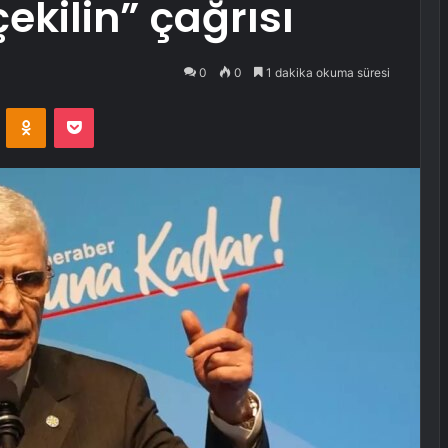
kilin” çağrısı
0
0
1 dakika okuma süresi
VKontakte
Odnoklassniki
Pocket