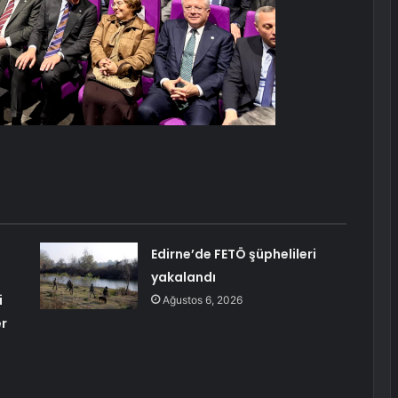
Edirne’de FETÖ şüphelileri
yakalandı
i
Ağustos 6, 2026
er