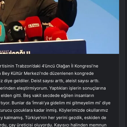
rtisinin Trabzon’daki 4’üncü Olağan İl Kongresi’ne
san Bey Kültür Merkezi’nde düzenlenen kongrede
iye geldiler. Deist sayısı arttı, ateist sayısı arttı.
zerinden eleştirmiyorum. Yaptıkları işlerin sonuçlarına
lden gitti. Beş vakit secdede eğilen insanların
artıyor. Bunlar da ‘İmralı’ya gidelim mi gitmeyelim mi’ diye
şturucu çocuklara kadar inmiş. Köylerimizde okullarımız
y kalmamış. Türkiye’nin her yerini gezdik, eskiden de
du, çay üreticisi oluyordu. Kayısıcı halinden memnun