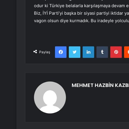
odur ki Türkiye belalarla karşılaşmaya devam ed
Biz, İYİ Parti’yi başka bir siyasi partiyi iktida
vagon olsun diye kurmadık. Bu iradeyle yolc
Facebook
Twitter
LinkedIn
Tumblr
Pint
Paylaş
MEHMET HAZBİN KAZB