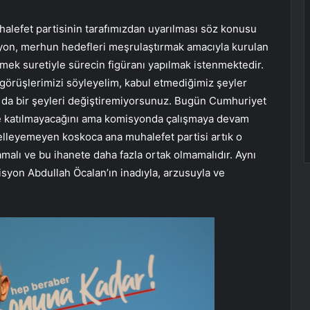
uhalefet partisinin tarafımızdan uyarılması söz konusu
yon, merhun hedefleri meşrulaştırmak amacıyla kurulan
lmek suretiyle sürecin figüranı yapılmak istenmektedir.
a görüşlerimizi söyleyelim, kabul etmediğimiz şeyler
ız da bir şeyleri değiştiremiyorsunuz. Bugün Cumhuriyet
tine katılmayacağını ama komisyonda çalışmaya devam
gelleyemeyen koskoca ana muhalefet partisi artık o
lı ve bu ihanete daha fazla ortak olmamalıdır. Aynı
misyon Abdullah Öcalan’ın inadıyla, arzusuyla ve