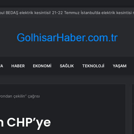
FA
HABER
EKONOMI
SAĞLIK
TEKNOLOJI
YAŞAM
ndan çekilin” çağrısı
n CHP’ye