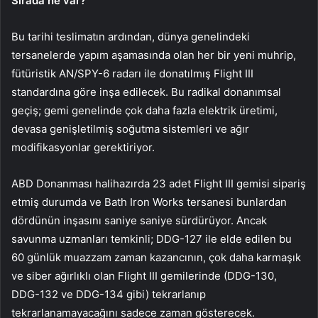
Sırada ne var?
Bu tarihi teslimatın ardından, dünya genelindeki
tersanelerde yapım aşamasında olan her bir yeni muhrip,
fütüristik AN/SPY-6 radarı ile donatılmış Flight III
standardına göre inşa edilecek. Bu radikal donanımsal
geçiş; gemi genelinde çok daha fazla elektrik üretimi,
devasa genişletilmiş soğutma sistemleri ve ağır
modifikasyonlar gerektiriyor.
ABD Donanması halihazırda 23 adet Flight III gemisi sipariş
etmiş durumda ve Bath Iron Works tersanesi bunlardan
dördünün inşasını saniye saniye sürdürüyor. Ancak
savunma uzmanları temkinli; DDG-127 ile elde edilen bu
60 günlük muazzam zaman kazancının, çok daha karmaşık
ve siber ağırlıklı olan Flight III gemilerinde (DDG-130,
DDG-132 ve DDG-134 gibi) tekrarlanıp
tekrarlanamayacağını sadece zaman gösterecek.