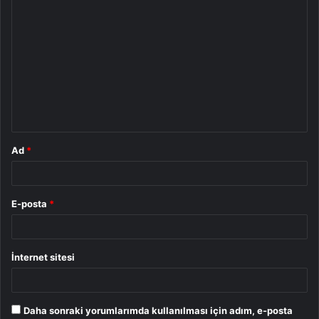
Y
o
r
u
m
*
Ad
*
E-posta
*
İnternet sitesi
Daha sonraki yorumlarımda kullanılması için adım, e-posta