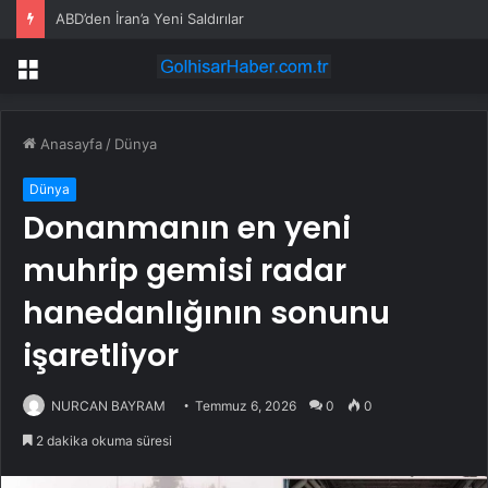
ABD’den İran’a Yeni Saldırılar
Menü
Anasayfa
/
Dünya
Dünya
Donanmanın en yeni
muhrip gemisi radar
hanedanlığının sonunu
işaretliyor
NURCAN BAYRAM
Temmuz 6, 2026
0
0
2 dakika okuma süresi