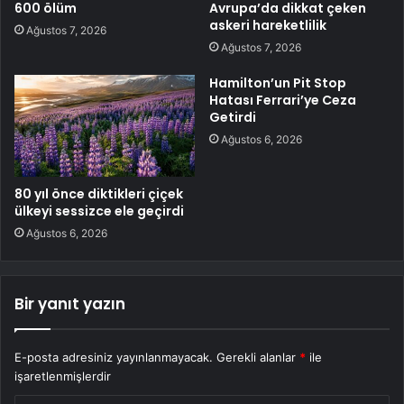
600 ölüm
Avrupa’da dikkat çeken
askeri hareketlilik
Ağustos 7, 2026
Ağustos 7, 2026
Hamilton’un Pit Stop
Hatası Ferrari’ye Ceza
Getirdi
Ağustos 6, 2026
80 yıl önce diktikleri çiçek
ülkeyi sessizce ele geçirdi
Ağustos 6, 2026
Bir yanıt yazın
E-posta adresiniz yayınlanmayacak.
Gerekli alanlar
*
ile
işaretlenmişlerdir