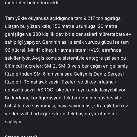
muhripler bulundurmaktı.
Tam yükle okyanusa açıldığında tam 9.217 ton ağırlığa
ulaşan bu yüzen kale; 156 metre uzunluğa, 20 metre
genişliğe ve 380 kişilik dev bir siber askeri mürettebata ev
sahipliği yapıyor. Geminin asıl sismik vurucu gücü ise tam
96 hücreli Mk 41 dikey fırlatma sistemi (VLS) etrafında
şekilleniyor. Aegis komuta sistemiyle entegre çalışan bu
ölümcül hücreler; SM-2, SM-3 ve siber çağın en gelişmiş
füzelerinden SM-6’nın yanı sıra Gelişmiş Deniz Serçesi
füzeleri, Tomahawk seyir füzeleri ve dikey fırlatmalı
denizaltı savar ASROC roketlerini aynı anda taşıyabiliyor.
Bu korkunç konfigürasyon, tek bir geminin gövdesiyle
balistik füze savunması, hava savunması, stratejik taarruz
ve denizaltı harbi görevlerini tek başına yürütmesini
sağlıyor.