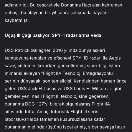
adlandırıldı. Bu cesaretiyle Donanma Haçı alan kahraman
onbaşı, bu olaydan bir yıl sonra çatışmada hayatını
kaybetmişti.
Uçuş III Çağı başlıyor: SPY-1 radarlarına veda
USS Patrick Gallagher, 2016 yılında dünya askeri
kamuoyuna tanıtılan ve efsanevi SPY-1D radarı ile Aegis
savaş sistemini korurken güncellenmiş siber bilgi işlem
mimarisi ekleyen “Flight IIA Teknoloji Entegrasyonlu”
serinin dünyadaki son temsilcisi. Kendisinden hemen önce
gelen USS Jack H. Lucas ve USS Louis H. Wilson Jr. gibi
gemiler yeni nesil Flight III teknolojisine geçerken,
donanma DDG-127’yi bilerek olgunlaşmış Flight IIA
ailesinde tuttu. Amaç, fütüristik Flight III serisi
laboratuvarlarda tamamen kusursuzlaşana kadar
donanmanın elinde rüştünü ispat etmiş, siber savaşa hazır