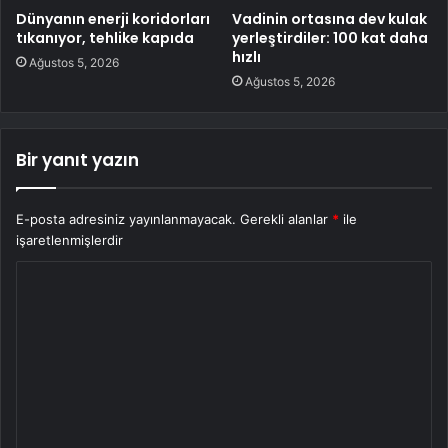
Dünyanın enerji koridorları
Vadinin ortasına dev kulak
tıkanıyor, tehlike kapıda
yerleştirdiler: 100 kat daha
hızlı
Ağustos 5, 2026
Ağustos 5, 2026
Bir yanıt yazın
E-posta adresiniz yayınlanmayacak.
Gerekli alanlar
*
ile
işaretlenmişlerdir
Y
o
r
u
m
*