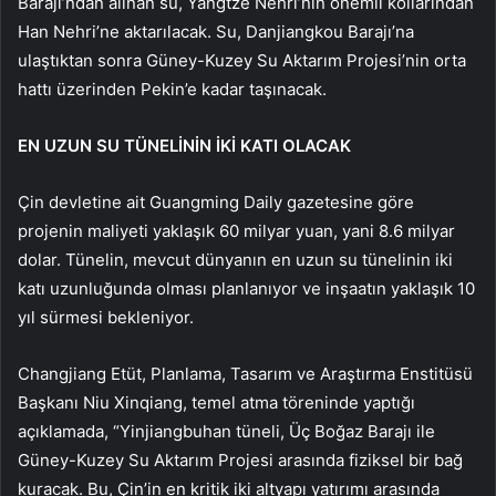
Barajı’ndan alınan su, Yangtze Nehri’nin önemli kollarından
Han Nehri’ne aktarılacak. Su, Danjiangkou Barajı’na
ulaştıktan sonra Güney-Kuzey Su Aktarım Projesi’nin orta
hattı üzerinden Pekin’e kadar taşınacak.
EN UZUN SU TÜNELİNİN İKİ KATI OLACAK
Çin devletine ait Guangming Daily gazetesine göre
projenin maliyeti yaklaşık 60 milyar yuan, yani 8.6 milyar
dolar. Tünelin, mevcut dünyanın en uzun su tünelinin iki
katı uzunluğunda olması planlanıyor ve inşaatın yaklaşık 10
yıl sürmesi bekleniyor.
Changjiang Etüt, Planlama, Tasarım ve Araştırma Enstitüsü
Başkanı Niu Xinqiang, temel atma töreninde yaptığı
açıklamada, “Yinjiangbuhan tüneli, Üç Boğaz Barajı ile
Güney-Kuzey Su Aktarım Projesi arasında fiziksel bir bağ
kuracak. Bu, Çin’in en kritik iki altyapı yatırımı arasında