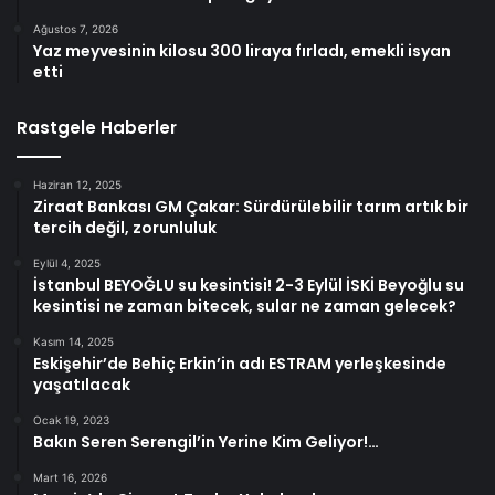
Ağustos 7, 2026
Yaz meyvesinin kilosu 300 liraya fırladı, emekli isyan
etti
Rastgele Haberler
Haziran 12, 2025
Ziraat Bankası GM Çakar: Sürdürülebilir tarım artık bir
tercih değil, zorunluluk
Eylül 4, 2025
İstanbul BEYOĞLU su kesintisi! 2-3 Eylül İSKİ Beyoğlu su
kesintisi ne zaman bitecek, sular ne zaman gelecek?
Kasım 14, 2025
Eskişehir’de Behiç Erkin’in adı ESTRAM yerleşkesinde
yaşatılacak
Ocak 19, 2023
Bakın Seren Serengil’in Yerine Kim Geliyor!…
Mart 16, 2026