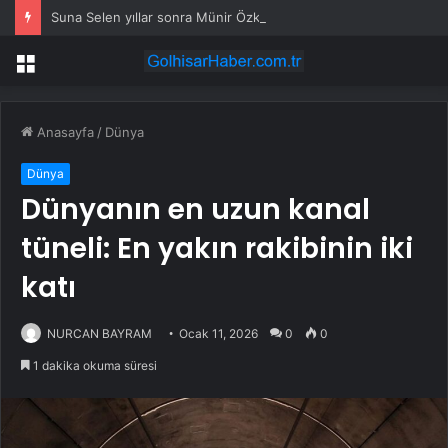
Suna Selen yıllar sonra Münir Özkul ile neden boşandıklarını anlattı: Taze kana ihtiyacım var dedi
Menü
Anasayfa
/
Dünya
Dünya
Dünyanın en uzun kanal
tüneli: En yakın rakibinin iki
katı
NURCAN BAYRAM
Ocak 11, 2026
0
0
1 dakika okuma süresi