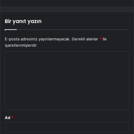
Bir yanıt yazın
E-posta adresiniz yayınlanmayacak.
Gerekli alanlar
*
ile
işaretlenmişlerdir
Y
o
r
u
m
*
Ad
*