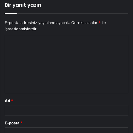
Bir yanıt yazın
E-posta adresiniz yayınlanmayacak.
Gerekli alanlar
*
ile
işaretlenmişlerdir
Y
o
r
u
m
*
Ad
*
E-posta
*