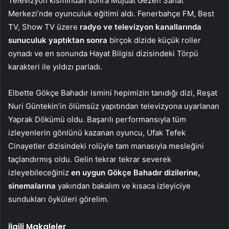
Televizyon kısmından sonra Müjdat Gezen Sanat
Merkezi’nde oyunculuk eğitimi aldı. Fenerbahçe FM, Best
TV, Show TV üzere
radyo ve televizyon kanallarında
sunuculuk yaptıktan sonra
birçok dizide küçük roller
oynadı ve en sonunda Hayat Bilgisi dizisindeki Törpü
karakteri ile yıldızı parladı.
Elbette Gökçe Bahadır ismini hepimizin tanıdığı dizi, Reşat
Nuri Güntekin’in ölümsüz yapıtından televizyona uyarlanan
Yaprak Dökümü oldu. Başarılı performansıyla tüm
izleyenlerin gönlünü kazanan oyuncu, Ufak Tefek
Cinayetler dizisindeki rolüyle tam manasıyla mesleğini
taçlandırmış oldu. Gelin tekrar tekrar severek
izleyebileceğiniz
en uygun Gökçe Bahadır dizilerine,
sinemalarına
yakından bakalım ve kısaca izleyiciye
sundukları öyküleri görelim.
İlgili Makaleler