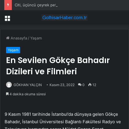
Citi, üçüncü çeyrek petrol tahminini yükseltti
Menü
Anasayfa
/
Yaşam
Yaşam
En Sevilen Gökçe Bahadır
Dizileri ve Filmleri
GÖKHAN YALÇIN
Kasım 23, 2022
0
12
4 dakika okuma süresi
9 Kasım 1981 tarihinde İstanbul’da dünyaya gelen Gökçe
Bahadır, İstanbul Üniversitesi Bağlantı Fakültesi Radyo ve