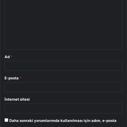
o
r
u
m
*
Ad
*
E-posta
*
İnternet sitesi
Daha sonraki yorumlarımda kullanılması için adım, e-posta