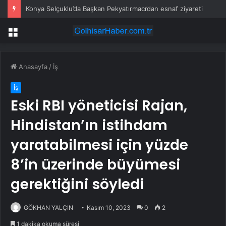
Konya Selçuklu’da Başkan Pekyatırmacı’dan esnaf ziyareti
Menü
Anasayfa
/
İş
İş
Eski RBI yöneticisi Rajan,
Hindistan’ın istihdam
yaratabilmesi için yüzde
8’in üzerinde büyümesi
gerektiğini söyledi
GÖKHAN YALÇIN
Kasım 10, 2023
0
2
1 dakika okuma süresi