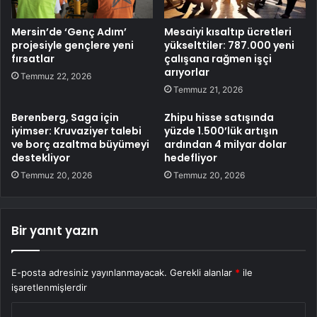
Mersin’de ‘Genç Adım’
Mesaiyi kısaltıp ücretleri
projesiyle gençlere yeni
yükselttiler: 787.000 yeni
fırsatlar
çalışana rağmen işçi
arıyorlar
Temmuz 22, 2026
Temmuz 21, 2026
Berenberg, Saga için
Zhipu hisse satışında
iyimser: Kruvaziyer talebi
yüzde 1.500’lük artışın
ve borç azaltma büyümeyi
ardından 4 milyar dolar
destekliyor
hedefliyor
Temmuz 20, 2026
Temmuz 20, 2026
Bir yanıt yazın
E-posta adresiniz yayınlanmayacak.
Gerekli alanlar
*
ile
işaretlenmişlerdir
Y