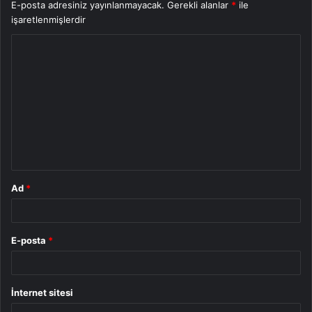
E-posta adresiniz yayınlanmayacak.
Gerekli alanlar
*
ile
işaretlenmişlerdir
Y
o
r
u
m
*
Ad
*
E-posta
*
İnternet sitesi