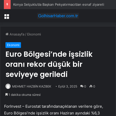
Konya Selçuklu’da Başkan Pekyatırmacı’dan esnaf ziyareti
Menü
Anasayfa
/
Ekonomi
Ekonomi
Euro Bölgesi’nde işsizlik
oranı rekor düşük bir
seviyeye geriledi
MEHMET HAZBİN KAZBEK
Eylül 3, 2025
0
0
1 dakika okuma süresi
ForInvest – Eurostat tarafındanaçıklanan verilere göre,
Euro Bölgesi’nde işsizlik oranı Haziran ayındaki %6,3