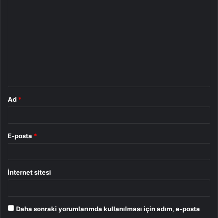
o
r
u
m
*
Ad
*
E-posta
*
İnternet sitesi
Daha sonraki yorumlarımda kullanılması için adım, e-posta