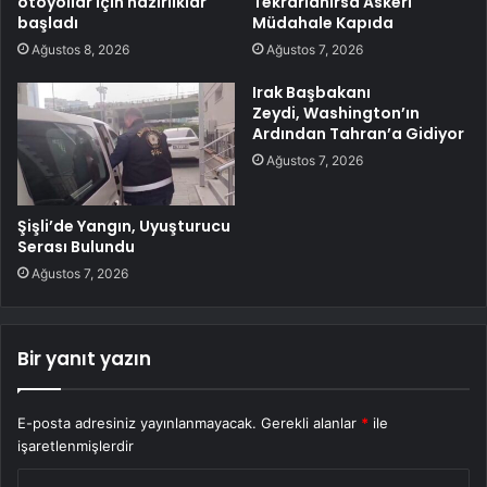
otoyollar için hazırlıklar
Tekrarlanırsa Askeri
başladı
Müdahale Kapıda
Ağustos 8, 2026
Ağustos 7, 2026
Irak Başbakanı
Zeydi, Washington’ın
Ardından Tahran’a Gidiyor
Ağustos 7, 2026
Şişli’de Yangın, Uyuşturucu
Serası Bulundu
Ağustos 7, 2026
Bir yanıt yazın
E-posta adresiniz yayınlanmayacak.
Gerekli alanlar
*
ile
işaretlenmişlerdir
Y