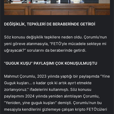
DEĞİŞİKLİK, TEPKİLERİ DE BERABERİNDE GETİRDİ
Söz konusu değişiklik tepkilere neden oldu. Çorumlu’nun
yeni göreve atanmasıyla, “FETÖ’yle mücadele sekteye mi
uğrayacak?” sorularını da beraberinde getirdi.
“GUGUK KUŞU” PAYLAŞIMI ÇOK KONUŞULMUŞTU
Mahmut Çorumlu, 2023 yılında yaptığı bir paylaşımda “Yine
Guguk kuşları… o kadar çok ki artık ayırt etmekte
zorlanıyoruz.” ifadelerini kullanmıştı. Söz konusu
paylaşımını 2024 yılında yeniden alıntılayan Çorumlu,
“Yeniden, yine guguk kuşları” demişti. Çorumlu’nun bu
mesajıyla kendilerini gizlemeye çalışan kripto FETÖ’cüleri