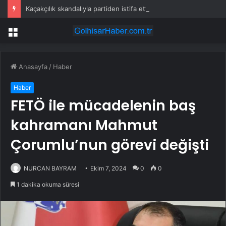
Kaçakçılık skandalıyla partiden istifa ettirilen vekil CHP’nin ilk transferi oldu
Menü
Anasayfa
/
Haber
Haber
FETÖ ile mücadelenin baş
kahramanı Mahmut
Çorumlu’nun görevi değişti
NURCAN BAYRAM
Ekim 7, 2024
0
0
1 dakika okuma süresi