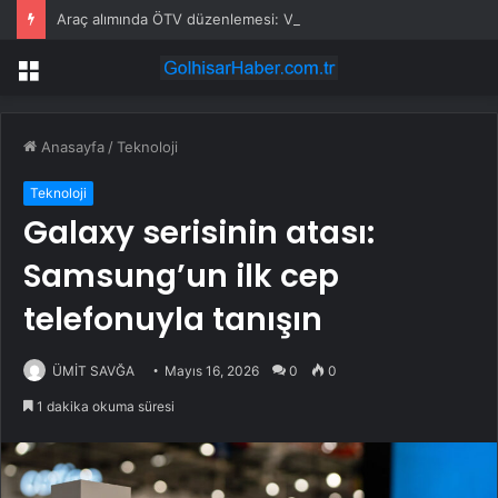
Araç alımında ÖTV düzenlemesi: Vatandaşlar bayilere akın etti
Menü
Anasayfa
/
Teknoloji
Teknoloji
Galaxy serisinin atası:
Samsung’un ilk cep
telefonuyla tanışın
ÜMİT SAVĞA
Mayıs 16, 2026
0
0
1 dakika okuma süresi