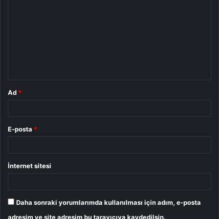
o
r
u
m
*
Ad
*
E-posta
*
İnternet sitesi
Daha sonraki yorumlarımda kullanılması için adım, e-posta
adresim ve site adresim bu tarayıcıya kaydedilsin.