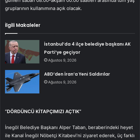
günleri sabah 08.00-akşam 00.00 saatleri arasında tüm yaş
gruplarının kullanımına açık olacak.
İlgili Makaleler
İstanbul’da 4 ilçe belediye başkanı AK
Parti’ye geçiyor
Ağustos 9, 2026
ABD’den İran’a Yeni Saldırılar
Ağustos 9, 2026
”DÖRDÜNCÜ KİTAPÇIMIZI AÇTIK”
İnegöl Belediye Başkanı Alper Taban, beraberindeki heyet
ile Kanal İnegöl Nöbetçi Kitabevi’ni ziyaret ederek, üç farklı