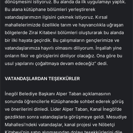
dönüşmesini istiyoruz. Bu alanda da ilk uygulamayı yaptık.
Bu alana kütüphane bölümleri yerleştirerek
vatandaşlarımızın ilgisini çekmek istiyoruz. Kırsal
mahallelerimizde özellikle tarım ve hayvancılıkla uğraşan
bölgelerde Zirai Kitabevi bölümleri oluşturarak bu alanda
bir ilki hayata geçirdik. Bu çalışmaların gençlerimize ve
vatandaşlarımıza hayırlı olmasını diliyorum. İnşallah yine
onların fikir ve görüşlerini dinliyor olacağız. Ona göre bu
usul yapılarını çoğaltmaya devam edeceğiz” dedi.
VATANDAŞLARDAN TEŞEKKÜRLER
İnegöl Belediye Başkanı Alper Taban açıklamasının
sonunda öğrencilerle Kütüphanede sohbet ederek görüş
ve önerilerini dinledi. Lider Alper Taban, Kanal İnegöl’de
gezdikten sonra vatandaşlarla görüşmeye geldi. Mesudiye
Mahallesi’ndeki vatandaşlar, kanal projesi ve Nöbetçi
Kitabevi’nin satın alınmasından dolayı teşekkürlerini dile