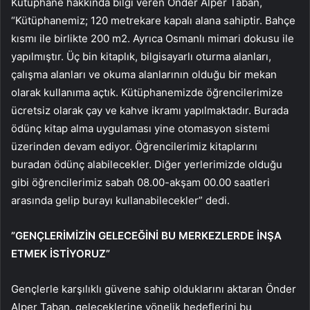
Kütüphane hakkında bilgi veren Önder Alper Taban,
“Kütüphanemiz; 120 metrekare kapalı alana sahiptir. Bahçe
kısmı ile birlikte 200 m2. Ayrıca Osmanlı mimari dokusu ile
yapılmıştır. Üç bin kitaplık, bilgisayarlı oturma alanları,
çalışma alanları ve okuma alanlarının olduğu bir mekan
olarak kullanıma açtık. Kütüphanemizde öğrencilerimize
ücretsiz olarak çay ve kahve ikramı yapılmaktadır. Burada
ödünç kitap alma uygulaması yine otomasyon sistemi
üzerinden devam ediyor. Öğrencilerimiz kitaplarını
buradan ödünç alabilecekler. Diğer yerlerimizde olduğu
gibi öğrencilerimiz sabah 08.00-akşam 00.00 saatleri
arasında gelip burayı kullanabilecekler” dedi.
”GENÇLERİMİZİN GELECEĞİNİ BU MERKEZLERDE İNŞA
ETMEK İSTİYORUZ”
Gençlerle karşılıklı güvene sahip olduklarını aktaran Önder
Alper Taban, geleceklerine yönelik hedeflerini bu