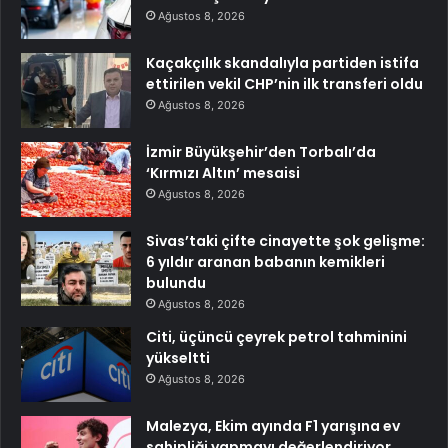
Ağustos 8, 2026
Kaçakçılık skandalıyla partiden istifa
ettirilen vekil CHP’nin ilk transferi oldu
Ağustos 8, 2026
İzmir Büyükşehir’den Torbalı’da
‘Kırmızı Altın’ mesaisi
Ağustos 8, 2026
Sivas’taki çifte cinayette şok gelişme:
6 yıldır aranan babanın kemikleri
bulundu
Ağustos 8, 2026
Citi, üçüncü çeyrek petrol tahminini
yükseltti
Ağustos 8, 2026
Malezya, Ekim ayında F1 yarışına ev
sahipliği yapmayı değerlendiriyor