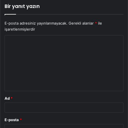
Bir yanıt yazın
E-posta adresiniz yayınlanmayacak.
Gerekli alanlar
*
ile
işaretlenmişlerdir
Y
o
r
u
m
*
Ad
*
E-posta
*