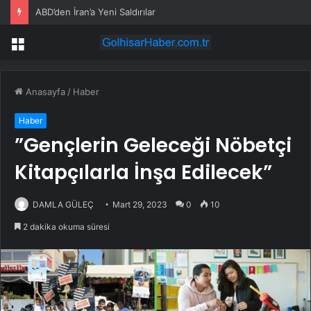
ABD’den İran’a Yeni Saldırılar
Menü
Anasayfa
/
Haber
Haber
”Gençlerin Geleceği Nöbetçi
Kitapçılarla İnşa Edilecek”
DAMLA GÜLEÇ
Mart 29, 2023
0
10
2 dakika okuma süresi