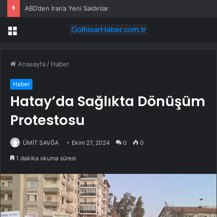
ABD’den İran’a Yeni Saldırılar
Menü
Anasayfa
/
Haber
Haber
Hatay’da Sağlıkta Dönüşüm
Protestosu
ÜMİT SAVĞA
Ekim 27, 2024
0
0
1 dakika okuma süresi