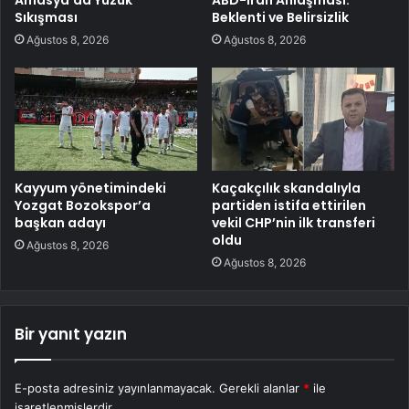
Amasya’da Yüzük
ABD-İran Anlaşması:
Sıkışması
Beklenti ve Belirsizlik
Ağustos 8, 2026
Ağustos 8, 2026
Kayyum yönetimindeki
Kaçakçılık skandalıyla
Yozgat Bozokspor’a
partiden istifa ettirilen
başkan adayı
vekil CHP’nin ilk transferi
oldu
Ağustos 8, 2026
Ağustos 8, 2026
Bir yanıt yazın
E-posta adresiniz yayınlanmayacak.
Gerekli alanlar
*
ile
işaretlenmişlerdir