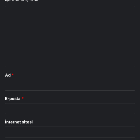
Y
o
r
u
m
*
Ad
*
E-posta
*
İnternet sitesi