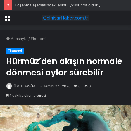
Boşanma aşamasındaki eşini uykusunda öldürdü
Menü
Anasayfa
/
Ekonomi
Ekonomi
Hürmüz’den akışın normale
dönmesi aylar sürebilir
ÜMİT SAVĞA
Temmuz 5, 2026
0
0
1 dakika okuma süresi