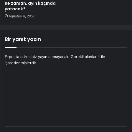
ne zaman, ayın kaçında
yatacak?
Ağustos 4, 2026
Bir yanıt yazın
E-posta adresiniz yayınlanmayacak.
Gerekli alanlar
*
ile
işaretlenmişlerdir
Y
o
r
u
m
*