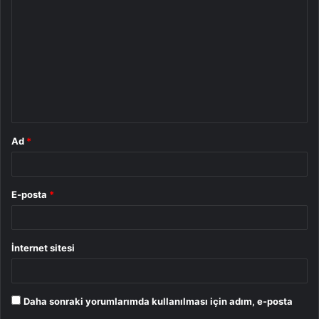
o
r
u
m
*
Ad
*
E-posta
*
İnternet sitesi
Daha sonraki yorumlarımda kullanılması için adım, e-posta