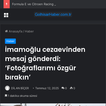
Formula E ve Citroen Racing Takım Patronu Cyril Blais Hayatını Kaybetti
Menü
Anasayfa
/
Haber
Haber
İmamoğlu cezaevinden
mesaj gönderdi:
‘Fotoğraflarımı özgür
bırakın’
DİLAN BİÇER
Temmuz 12, 2025
0
0
1 dakika okuma süresi