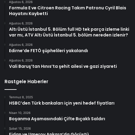
Ağustos 6, 2026
Formula E ve Citroen Racing Takım Patronu Cyril Blais
Hayatını Kaybetti
Ağustos 6, 2026
Altı Üstü İstanbul 5. Bölüm full HD tek parça izleme linki
var mı, ATV Altı Üstü İstanbul 5. bölüm nereden izlenir?
Ağustos 6, 2026
Edirne’de FETÖ şüphelileri yakalandı
Ağustos 6, 2026
Vali Baruş’tan Hınıs’ta şehit ailesi ve gazi ziyareti
Rastgele Haberler
Temmuz 8, 2025
HSBC’den Türk bankaları için yeni hedef fiyatları
Nisan 10, 2026
Boşanma Aşamasındaki Çifte Bıçaklı Saldırı
Şubat 15, 2026
Fidan ve Umerov Ankara’da Görüştü