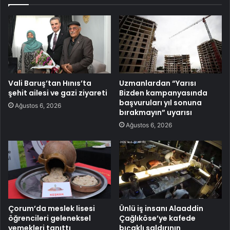
Vali Baruş’tan Hınıs’ta
Uzmanlardan “Yarısı
şehit ailesi ve gazi ziyareti
Bizden kampanyasında
başvuruları yıl sonuna
Ağustos 6, 2026
bırakmayın” uyarısı
Ağustos 6, 2026
Çorum’da meslek lisesi
Ünlü iş insanı Alaaddin
öğrencileri geleneksel
Çağlıköse’ye kafede
yemekleri tanıttı
bıçaklı saldırının