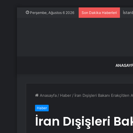
Perşembe, Ağustos 6 2026
Son Dakika Haberleri
ANASAY
Anasayfa
/
Haber
/
İran Dışişleri Bakanı Erakçi’de
Haber
İran Dışişleri B