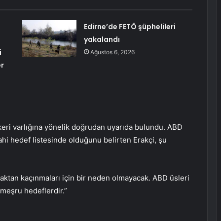
Edirne’de FETÖ şüphelileri
yakalandı
i
Ağustos 6, 2026
er
keri varlığına yönelik doğrudan uyarıda bulundu. ABD
 dahi hedef listesinde olduğunu belirten Erakçi, şu
maktan kaçınmaları için bir neden olmayacak. ABD üsleri
n meşru hedeflerdir.”