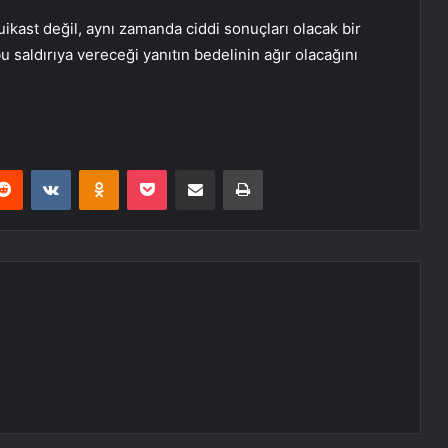
ikast değil, aynı zamanda ciddi sonuçları olacak bir
u saldırıya vereceği yanıtın bedelinin ağır olacağını
erest
Reddit
VKontakte
Odnoklassniki
Pocket
E-Posta ile paylaş
Yazdır