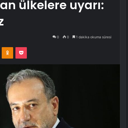
n ülkelere uyarı:
z
0
0
1 dakika okuma süresi
VKontakte
Odnoklassniki
Pocket