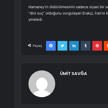
Hamaney’in öldürülmesinin sadece siyasi bir su
“dini suç” olduğunu vurgulayan Erakçi, İran’ın b
yineledi.
Facebook
Twitter
LinkedIn
Tumblr
Pint
Paylaş
ÜMİT SAVĞA