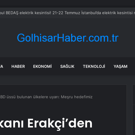
FA
HABER
EKONOMI
SAĞLIK
TEKNOLOJI
YAŞAM
n ABD üssü bulunan ülkelere uyarı: Meşru hedefimiz
akanı Erakçi’den