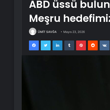
ABD üssü buluna
Meşru hedefimi
ÜMİT SAVĞA
Mayıs 23, 2026
Facebook
Twitter
LinkedIn
Tumblr
Pinterest
Reddit