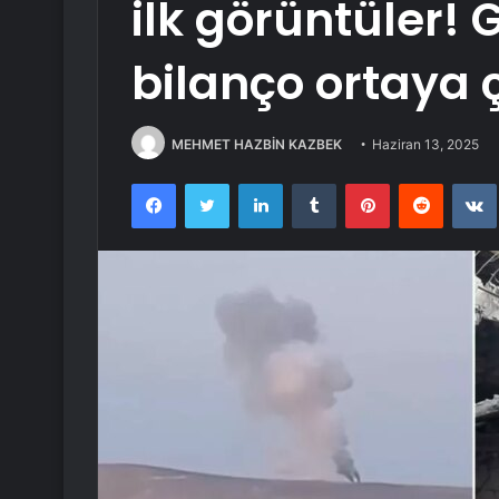
ilk görüntüler!
bilanço ortaya ç
MEHMET HAZBİN KAZBEK
Haziran 13, 2025
Facebook
Twitter
LinkedIn
Tumblr
Pinterest
Reddit