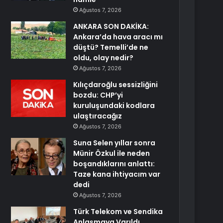
Ağustos 7, 2026
ANKARA SON DAKİKA:
Ankara’da hava aracı mı
düştü? Temelli’de ne
oldu, olay nedir?
Ağustos 7, 2026
Kılıçdaroğlu sessizliğini
bozdu: CHP’yi
kuruluşundaki kodlara
ulaştıracağız
Ağustos 7, 2026
Suna Selen yıllar sonra
Münir Özkul ile neden
boşandıklarını anlattı:
Taze kana ihtiyacım var
dedi
Ağustos 7, 2026
Türk Telekom ve Sendika
Anlaşmaya Varıldı