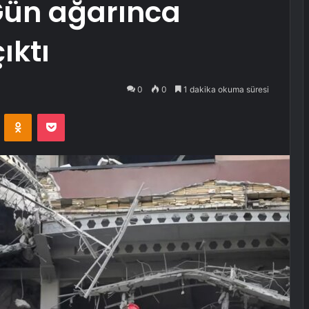
 Gün ağarınca
ıktı
0
0
1 dakika okuma süresi
VKontakte
Odnoklassniki
Pocket