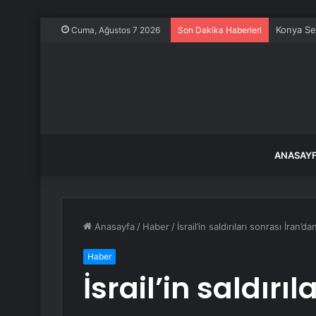
Konya Sel
Cuma, Ağustos 7 2026
Son Dakika Haberleri
ANASAY
Anasayfa
/
Haber
/
İsrail’in saldırıları sonrası İran
Haber
İsrail’in saldırı