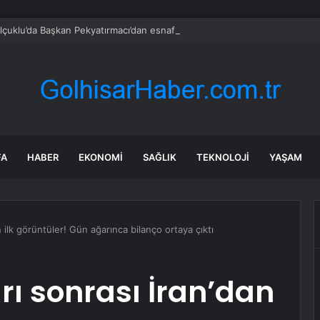
çuklu’da Başkan Pekyatırmacı’dan esnaf ziyareti
FA
HABER
EKONOMI
SAĞLIK
TEKNOLOJI
YAŞAM
’dan ilk görüntüler! Gün ağarınca bilanço ortaya çıktı
ları sonrası İran’dan