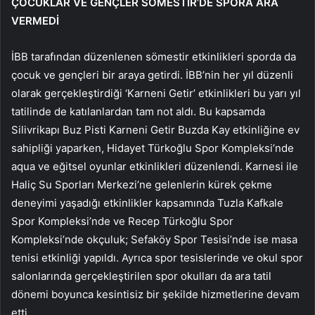
ÇOCUKLAR VE GENÇLER SÖMESTİR’DE SPORA ARA
VERMEDİ
İBB tarafından düzenlenen sömestir etkinlikleri sporda da
çocuk ve gençleri bir araya getirdi. İBB’nin her yıl düzenli
olarak gerçekleştirdiği ‘Karneni Getir’ etkinlikleri bu yarı yıl
tatilinde de katılanlardan tam not aldı. Bu kapsamda
Silivrikapı Buz Pisti Karneni Getir Buzda Kay etkinliğine ev
sahipliği yaparken, Hidayet Türkoğlu Spor Kompleksi’nde
aqua ve eğitsel oyunlar etkinlikleri düzenlendi. Karnesi ile
Haliç Su Sporları Merkezi’ne gelenlerin kürek çekme
deneyimi yaşadığı etkinlikler kapsamında Tuzla Kafkale
Spor Kompleksi’nde ve Recep Türkoğlu Spor
Kompleksi’nde okçuluk; Sefaköy Spor Tesisi’nde ise masa
tenisi etkinliği yapıldı. Ayrıca spor tesislerinde ve okul spor
salonlarında gerçekleştirilen spor okulları da ara tatil
dönemi boyunca kesintisiz bir şekilde hizmetlerine devam
etti.