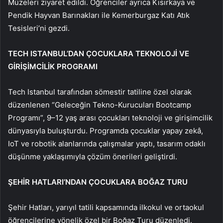
Müzeleri ziyaret edildi. Öğrenciler ayrıca Kısırkaya ve
Pendik Hayvan Barınakları ile Kemerburgaz Katı Atık
Tesisleri’ni gezdi.
TECH ISTANBUL’DAN ÇOCUKLARA TEKNOLOJİ VE
GİRİŞİMCİLİK PROGRAMI
Tech Istanbul tarafından sömestir tatiline özel olarak
düzenlenen “Geleceğin Tekno-Kurucuları Bootcamp
Programı”, 9–12 yaş arası çocukları teknoloji ve girişimcilik
dünyasıyla buluşturdu. Programda çocuklar yapay zekâ,
IoT ve robotik alanlarında çalışmalar yaptı, tasarım odaklı
düşünme yaklaşımıyla çözüm önerileri geliştirdi.
ŞEHİR HATLARI’NDAN ÇOCUKLARA BOĞAZ TURU
Şehir Hatları, yarıyıl tatili kapsamında ilkokul ve ortaokul
öğrencilerine yönelik özel bir Boğaz Turu düzenledi.