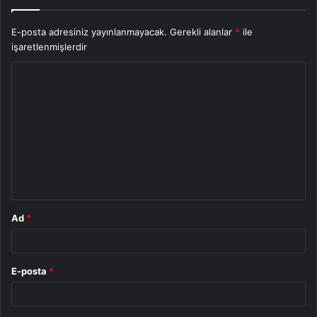
E-posta adresiniz yayınlanmayacak.
Gerekli alanlar
*
ile
işaretlenmişlerdir
Y
o
r
u
m
*
Ad
*
E-posta
*