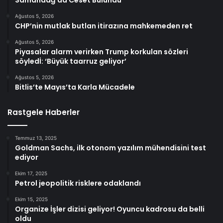
Samandağ’da Ceset Bulundu
Ağustos 5, 2026
CHP’nin mutlak butlan itirazına mahkemeden ret
Ağustos 5, 2026
Piyasalar alarm verirken Trump korkulan sözleri
söyledİ: ‘Büyük taarruz geliyor’
Ağustos 5, 2026
Bitlis’te Mayıs’ta Karla Mücadele
Rastgele Haberler
Temmuz 13, 2025
Goldman Sachs, ilk otonom yazılım mühendisini test
ediyor
Ekim 17, 2025
Petrol jeopolitik risklere odaklandı
Ekim 15, 2025
Organize İşler dizisi geliyor! Oyuncu kadrosu da belli
oldu