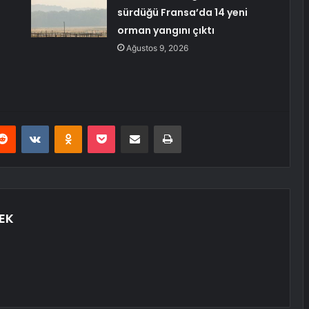
sürdüğü Fransa’da 14 yeni
orman yangını çıktı
Ağustos 9, 2026
erest
Reddit
VKontakte
Odnoklassniki
Pocket
E-Posta ile paylaş
Yazdır
EK