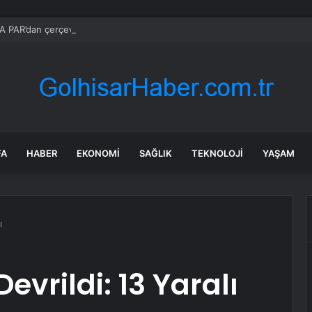
 PAR’dan çerçeve yasaya ‘Hizbullah’ önerisi
FA
HABER
EKONOMI
SAĞLIK
TEKNOLOJI
YAŞAM
ı
evrildi: 13 Yaralı