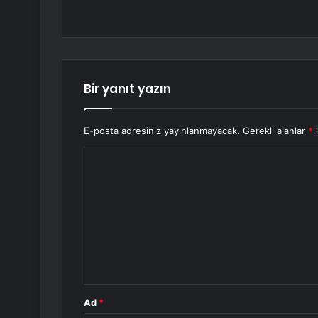
Bir yanıt yazın
E-posta adresiniz yayınlanmayacak.
Gerekli alanlar
*
i
Y
o
r
u
m
*
Ad
*