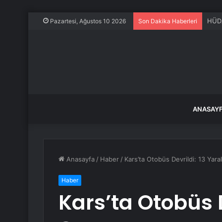
HÜDA
Pazartesi, Ağustos 10 2026
Son Dakika Haberleri
ANASAY
Anasayfa
/
Haber
/
Kars’ta Otobüs Devrildi: 13 Yaral
Haber
Kars’ta Otobüs D