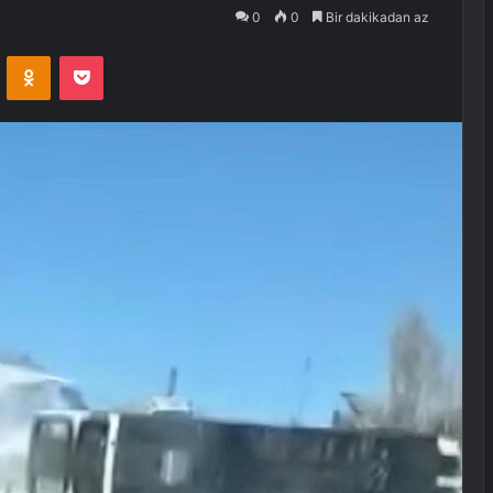
0
0
Bir dakikadan az
VKontakte
Odnoklassniki
Pocket