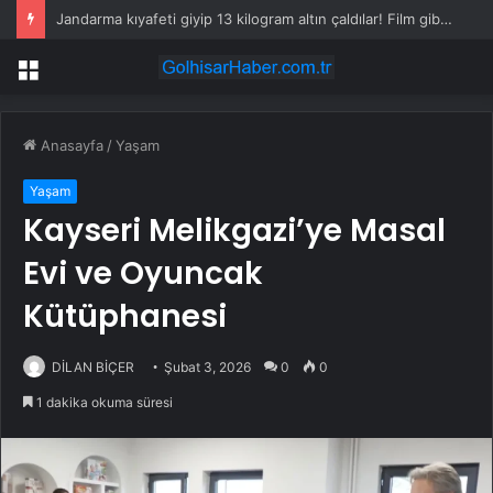
Jandarma kıyafeti giyip 13 kilogram altın çaldılar! Film gibi soygun cezaevinde bitti
Menü
Anasayfa
/
Yaşam
Yaşam
Kayseri Melikgazi’ye Masal
Evi ve Oyuncak
Kütüphanesi
DİLAN BİÇER
Şubat 3, 2026
0
0
1 dakika okuma süresi