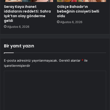
Seray Kaya ihanet
Gökçe Bahadır’ın
iddialarını reddetti: Sahra
bebeğinin cinsiyeti belli
Işık’tan olay gönderme
oldu
geldi
Ağustos 6, 2026
Ağustos 6, 2026
Bir yanıt yazın
E-posta adresiniz yayınlanmayacak.
Gerekli alanlar
*
ile
işaretlenmişlerdir
Y
o
r
u
m