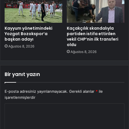
Kayyum yönetimindeki
Kaçakçılık skandalıyla
Yozgat Bozokspor’a
partiden istifa ettirilen
başkan adayı
vekil CHP’nin ilk transferi
oldu
Ağustos 8, 2026
Ağustos 8, 2026
Bir yanıt yazın
E-posta adresiniz yayınlanmayacak.
Gerekli alanlar
*
ile
işaretlenmişlerdir
Y
o
r