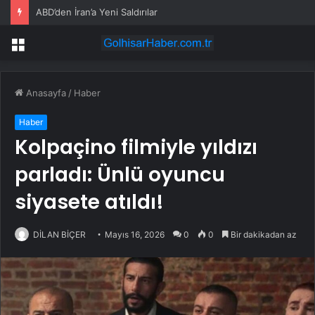
ABD’den İran’a Yeni Saldırılar
Menü
Anasayfa
/
Haber
Haber
Kolpaçino filmiyle yıldızı
parladı: Ünlü oyuncu
siyasete atıldı!
DİLAN BİÇER
Mayıs 16, 2026
0
0
Bir dakikadan az