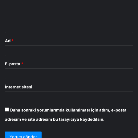
u
m
*
Ad
*
E-posta
*
İnternet sitesi
Daha sonraki yorumlarımda kullanılması için adım, e-posta
adresim ve site adresim bu tarayıcıya kaydedilsin.