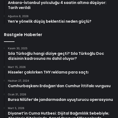
Ankara-İstanbul yolculuğu 4 saatin altına düşüyor:
Tarih verildi
Ağustos 8, 2026
Yen’e yönelik düşüş beklentisi neden güçlü?
Rastgele Haberler
Kasım 30, 2025
Sıla Türkoğlu hangi diziye geçti? Sıla Türkoğlu Doc
dizisinin kadrosuna mı dahil oluyor?
Mart 15, 2026
Hisseler çakılırken THY reklama para saçtı
Haziran 27, 2024
Cumhurbaşkanı Erdoğan’dan Cumhur İttifakı vurgusu
Ocak 31, 2026
Bursa Nilüfer’de jandarmadan uyuşturucu operasyonu
Mart 5, 2026
Diyanet’in Cuma Hutbesi: Dijital Bağımlılık Sebebiyle;