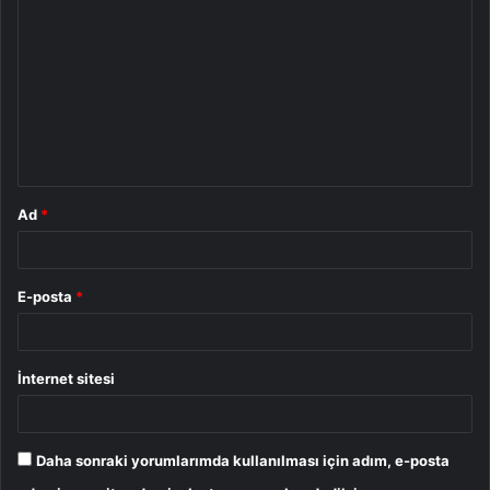
o
r
u
m
*
Ad
*
E-posta
*
İnternet sitesi
Daha sonraki yorumlarımda kullanılması için adım, e-posta