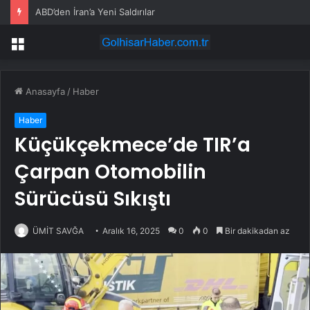
ABD’den İran’a Yeni Saldırılar
Menü
Anasayfa
/
Haber
Haber
Küçükçekmece’de TIR’a
Çarpan Otomobilin
Sürücüsü Sıkıştı
ÜMİT SAVĞA
Aralık 16, 2025
0
0
Bir dakikadan az