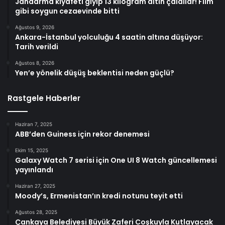
Jandarma kıyafeti giyip 13 kilogram altın çaldılar! Film
gibi soygun cezaevinde bitti
Ağustos 9, 2026
Ankara-İstanbul yolculuğu 4 saatin altına düşüyor:
Tarih verildi
Ağustos 8, 2026
Yen’e yönelik düşüş beklentisi neden güçlü?
Rastgele Haberler
Haziran 7, 2025
ABB’den Guiness için rekor denemesi
Ekim 15, 2025
Galaxy Watch 7 serisi için One UI 8 Watch güncellemesi
yayınlandı
Haziran 27, 2025
Moody’s, Ermenistan’ın kredi notunu teyit etti
Ağustos 28, 2025
Çankaya Belediyesi Büyük Zaferi Coşkuyla Kutlayacak