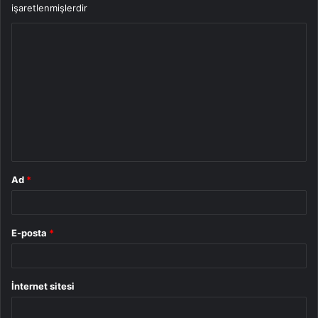
işaretlenmişlerdir
Y
o
r
u
m
*
Ad
*
E-posta
*
İnternet sitesi