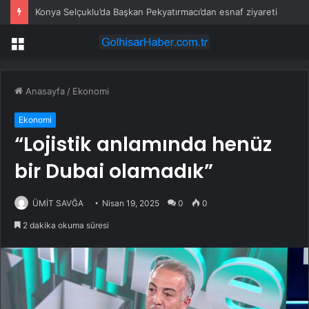
Konya Selçuklu’da Başkan Pekyatırmacı’dan esnaf ziyareti
Menü
Anasayfa
/
Ekonomi
Ekonomi
“Lojistik anlamında henüz
bir Dubai olamadık”
ÜMİT SAVĞA
Nisan 19, 2025
0
0
2 dakika okuma süresi