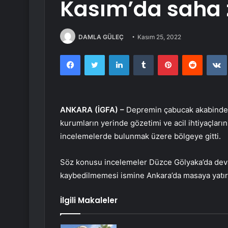
Kasım’da saha 
DAMLA GÜLEÇ
Kasım 25, 2022
Facebook
Twitter
LinkedIn
Tumblr
Pinterest
Reddit
ANKARA (İGFA) –
Depremin çabucak akabinde B
kurumların yerinde gözetimi ve acil ihtiyaçları
incelemelerde bulunmak üzere bölgeye gitti.
Söz konusu incelemeler Düzce Gölyaka’da deva
kaybedilmemesi ismine Ankara’da masaya yatırı
İlgili Makaleler