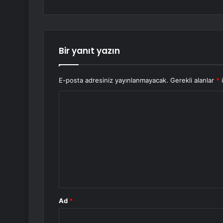
Bir yanıt yazın
E-posta adresiniz yayınlanmayacak.
Gerekli alanlar
*
i
Y
o
r
u
m
*
Ad
*