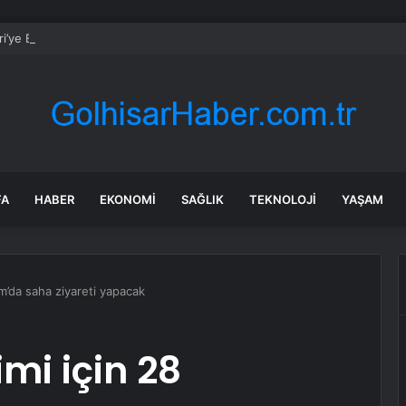
ri’ye Belçika GP’sinde Lastik İhlali Nedeniyle Para Cezası
FA
HABER
EKONOMI
SAĞLIK
TEKNOLOJI
YAŞAM
m’da saha ziyareti yapacak
mi için 28