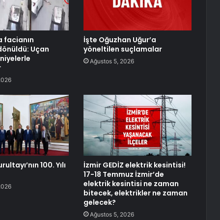
a facianın
İşte Oğuzhan Uğur’a
dönüldü: Uçan
yöneltilen suçlamalar
niyelerle
Ağustos 5, 2026
r
2026
rultayı’nın 100. Yılı
İzmir GEDİZ elektrik kesintisi!
17-18 Temmuz İzmir’de
elektrik kesintisi ne zaman
2026
bitecek, elektrikler ne zaman
gelecek?
Ağustos 5, 2026