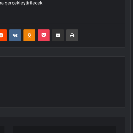
ha gerçekleştirilecek.
erest
Reddit
VKontakte
Odnoklassniki
Pocket
E-Posta ile paylaş
Yazdır