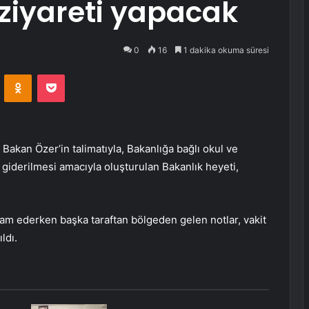
ziyareti yapacak
0
16
1 dakika okuma süresi
VKontakte
Odnoklassniki
Pocket
akan Özer’in talimatıyla, Bakanlığa bağlı okul ve
n giderilmesi amacıyla oluşturulan Bakanlık heyeti,
m ederken başka taraftan bölgeden gelen notlar, vakit
ldı.