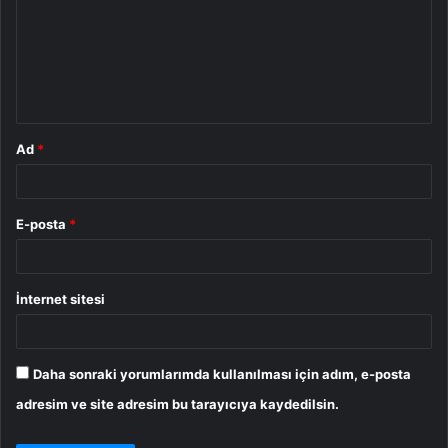
r
u
m
*
Ad
*
E-posta
*
İnternet sitesi
Daha sonraki yorumlarımda kullanılması için adım, e-posta
adresim ve site adresim bu tarayıcıya kaydedilsin.