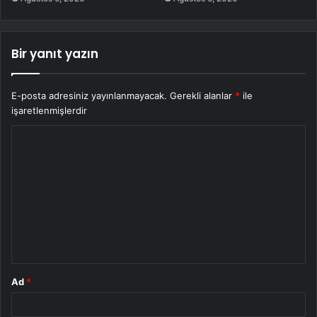
Bir yanıt yazın
E-posta adresiniz yayınlanmayacak.
Gerekli alanlar
*
ile
işaretlenmişlerdir
Y
o
r
u
m
*
Ad
*