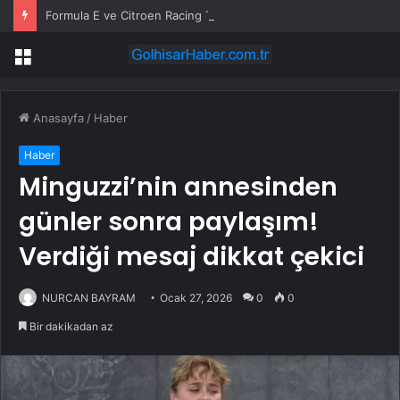
Formula E ve Citroen Racing Takım Patronu Cyril Blais Hayatını Kaybetti
Menü
Anasayfa
/
Haber
Haber
Minguzzi’nin annesinden
günler sonra paylaşım!
Verdiği mesaj dikkat çekici
NURCAN BAYRAM
Ocak 27, 2026
0
0
Bir dakikadan az