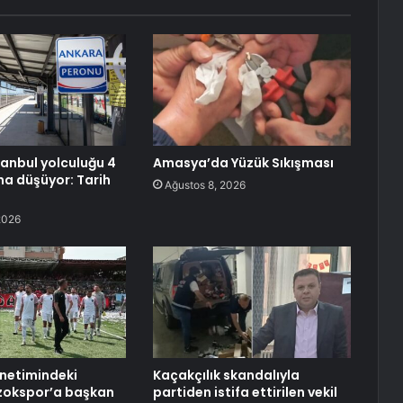
anbul yolculuğu 4
Amasya’da Yüzük Sıkışması
na düşüyor: Tarih
Ağustos 8, 2026
2026
netimindeki
Kaçakçılık skandalıyla
zokspor’a başkan
partiden istifa ettirilen vekil