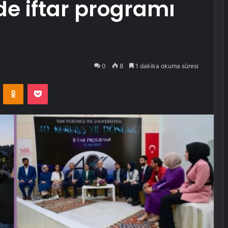
de iftar programı
0
8
1 dakika okuma süresi
VKontakte
Odnoklassniki
Pocket