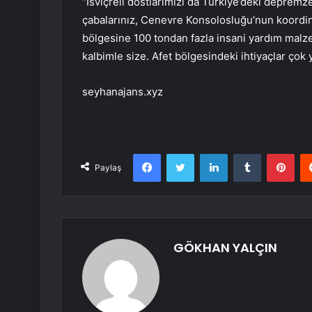
“İsviçreli dostlarımızı da Türkiye’deki depremz
çabalarınız, Cenevre Konsolosluğu’nun koordin
bölgesine 100 tondan fazla insani yardım malze
kalbimle size. Afet bölgesindeki ihtiyaçlar çok
seyhanajans.xyz
Facebook
Twitter
LinkedIn
Tumblr
Pint
Paylaş
GÖKHAN YALÇIN