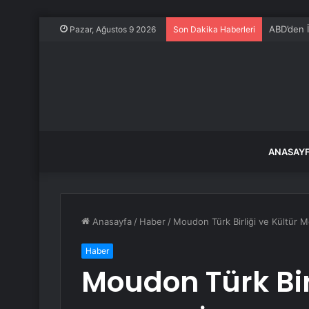
ABD’den İr
Pazar, Ağustos 9 2026
Son Dakika Haberleri
ANASAY
Anasayfa
/
Haber
/
Moudon Türk Birliği ve Kültür Me
Haber
Moudon Türk Birl