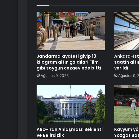
Jandarma kıyafeti giyip 13
Ankara-İst
kilogram altın çaldılar! Film
saatin altı
gibi soygun cezaevinde bitti
verildi
Ağustos 9, 2026
Ağustos 9, 
ABD-İran Anlaşması: Beklenti
Kayyum yö
ve Belirsizlik
Yozgat Bo