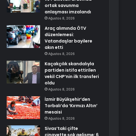
ortak savunma
anlaşması imzalandı
Ağustos 8, 2026
Araç alımında ÖTV
düzenlemesi:
Vatandaşlar bayilere
akın etti
Ağustos 8, 2026
Kaçakçılık skandalıyla
partiden istifa ettirilen
vekil CHP’nin ilk transferi
oldu
Ağustos 8, 2026
İzmir Büyükşehir’den
Torbalı’da ‘Kırmızı Altın’
mesaisi
Ağustos 8, 2026
Sivas’taki çifte
cinayette şok gelişme: 6