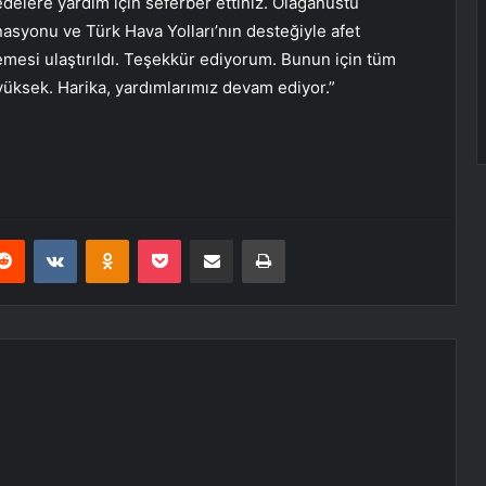
edelere yardım için seferber ettiniz. Olağanüstü
asyonu ve Türk Hava Yolları’nın desteğiyle afet
mesi ulaştırıldı. Teşekkür ediyorum. Bunun için tüm
 yüksek. Harika, yardımlarımız devam ediyor.”
erest
Reddit
VKontakte
Odnoklassniki
Pocket
E-Posta ile paylaş
Yazdır