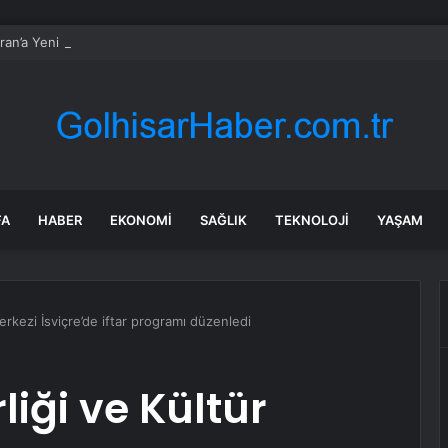
an’a Yeni Saldırılar
FA
HABER
EKONOMI
SAĞLIK
TEKNOLOJI
YAŞAM
rkezi İsviçre’de iftar programı düzenledi
iği ve Kültür