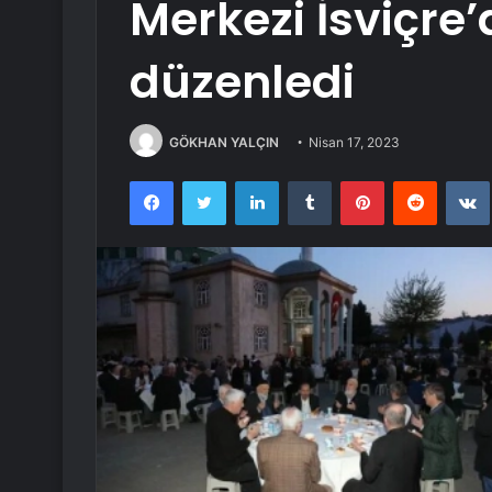
Merkezi İsviçre’
düzenledi
GÖKHAN YALÇIN
Nisan 17, 2023
Facebook
Twitter
LinkedIn
Tumblr
Pinterest
Reddit