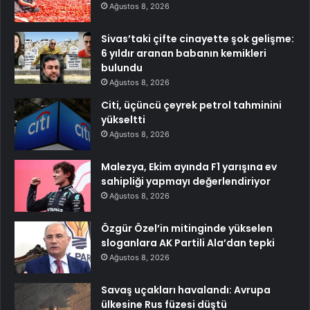
Ağustos 8, 2026
Sivas’taki çifte cinayette şok gelişme:
6 yıldır aranan babanın kemikleri
bulundu
Ağustos 8, 2026
Citi, üçüncü çeyrek petrol tahminini
yükseltti
Ağustos 8, 2026
Malezya, Ekim ayında F1 yarışına ev
sahipliği yapmayı değerlendiriyor
Ağustos 8, 2026
Özgür Özel’in mitinginde yükselen
sloganlara AK Partili Ala’dan tepki
Ağustos 8, 2026
Savaş uçakları havalandı: Avrupa
ülkesine Rus füzesi düştü